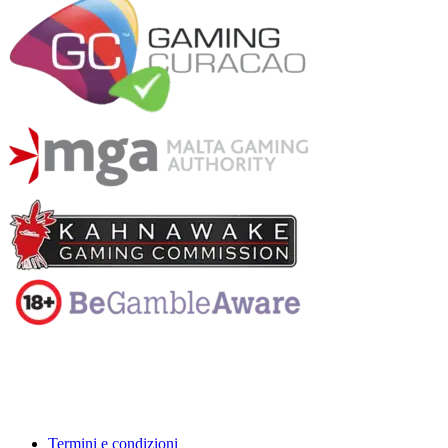
Termini e condizioni