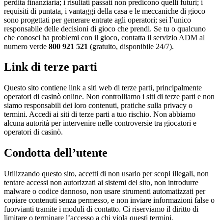
perdita finanziaria; i risultati passati non predicono quelli futuri; i
requisiti di puntata, i vantaggi della casa e le meccaniche di gioco
sono progettati per generare entrate agli operatori; sei l’unico
responsabile delle decisioni di gioco che prendi. Se tu o qualcuno
che conosci ha problemi con il gioco, contatta il servizio ADM al
numero verde
800 921 521
(gratuito, disponibile 24/7).
Link di terze parti
Questo sito contiene link a siti web di terze parti, principalmente
operatori di casinò online. Non controlliamo i siti di terze parti e non
siamo responsabili dei loro contenuti, pratiche sulla privacy o
termini. Accedi ai siti di terze parti a tuo rischio. Non abbiamo
alcuna autorità per intervenire nelle controversie tra giocatori e
operatori di casinò.
Condotta dell’utente
Utilizzando questo sito, accetti di non usarlo per scopi illegali, non
tentare accessi non autorizzati ai sistemi del sito, non introdurre
malware o codice dannoso, non usare strumenti automatizzati per
copiare contenuti senza permesso, e non inviare informazioni false o
fuorvianti tramite i moduli di contatto. Ci riserviamo il diritto di
limitare o terminare l’accesso a chi viola questi termini.