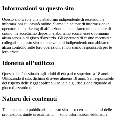
Informazioni su questo sito
Questo sito web è una piattaforma indipendente di recensioni e
informazioni sui casinò online. Siamo un editore di informazioni e
operatore di marketing di affiliazione — non siamo un operatore di
casinò, né accettiamo depositi, elaboriamo scommesse o forniamo
alcun servizio di gioco d’azzardo. Gli operatori di casinò recensiti e
collegati su questo sito sono terze parti indipendenti: non abbiamo
alcun controllo sulle loro operazioni e non siamo responsabili per le
loro azioni.
Idoneità all’utilizzo
Questo sito è destinato agli adulti di età pari o superiore a 18 anni.
Utilizzando il sito, dichiari di avere almeno 18 anni. Sei responsabile
del rispetto delle leggi applicabili nella tua giurisdizione riguardo al
gioco d’azzardo online.
Natura dei contenuti
Tutti i contenuti pubblicati su questo sito — recensioni, analisi delle
promozioni, guide ai pagamenti — sono informazioni editoriali e