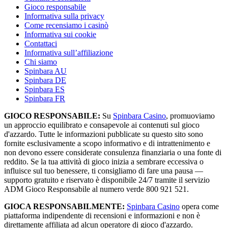
Gioco responsabile
Informativa sulla privacy
Come recensiamo i casinò
Informativa sui cookie
Contattaci
Informativa sull’affiliazione
Chi siamo
Spinbara AU
Spinbara DE
Spinbara ES
Spinbara FR
GIOCO RESPONSABILE:
Su
Spinbara Casino
, promuoviamo
un approccio equilibrato e consapevole ai contenuti sul gioco
d'azzardo. Tutte le informazioni pubblicate su questo sito sono
fornite esclusivamente a scopo informativo e di intrattenimento e
non devono essere considerate consulenza finanziaria o una fonte di
reddito. Se la tua attività di gioco inizia a sembrare eccessiva o
influisce sul tuo benessere, ti consigliamo di fare una pausa —
supporto gratuito e riservato è disponibile 24/7 tramite il servizio
ADM Gioco Responsabile al numero verde 800 921 521.
GIOCA RESPONSABILMENTE:
Spinbara Casino
opera come
piattaforma indipendente di recensioni e informazioni e non è
direttamente affiliata ad alcun operatore di gioco d'azzardo.