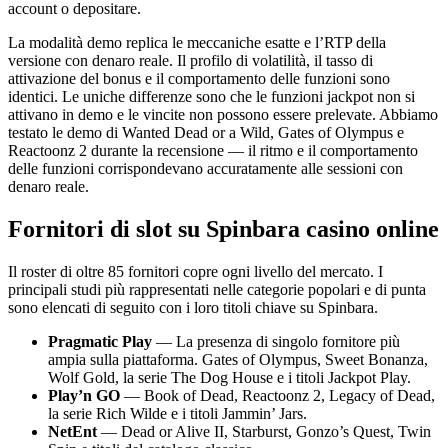
account o depositare.
La modalità demo replica le meccaniche esatte e l’RTP della
versione con denaro reale. Il profilo di volatilità, il tasso di
attivazione del bonus e il comportamento delle funzioni sono
identici. Le uniche differenze sono che le funzioni jackpot non si
attivano in demo e le vincite non possono essere prelevate. Abbiamo
testato le demo di Wanted Dead or a Wild, Gates of Olympus e
Reactoonz 2 durante la recensione — il ritmo e il comportamento
delle funzioni corrispondevano accuratamente alle sessioni con
denaro reale.
Fornitori di slot su Spinbara casino online
Il roster di oltre 85 fornitori copre ogni livello del mercato. I
principali studi più rappresentati nelle categorie popolari e di punta
sono elencati di seguito con i loro titoli chiave su Spinbara.
Pragmatic Play
— La presenza di singolo fornitore più
ampia sulla piattaforma. Gates of Olympus, Sweet Bonanza,
Wolf Gold, la serie The Dog House e i titoli Jackpot Play.
Play’n GO
— Book of Dead, Reactoonz 2, Legacy of Dead,
la serie Rich Wilde e i titoli Jammin’ Jars.
NetEnt
— Dead or Alive II, Starburst, Gonzo’s Quest, Twin