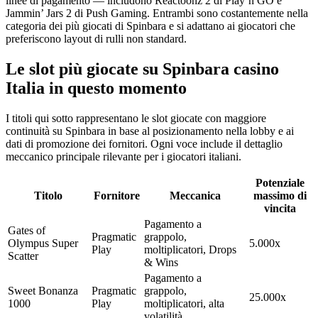
linee di pagamento — includono Reactoonz 2 di Play’n GO e
Jammin’ Jars 2 di Push Gaming. Entrambi sono costantemente nella
categoria dei più giocati di Spinbara e si adattano ai giocatori che
preferiscono layout di rulli non standard.
Le slot più giocate su Spinbara casino
Italia in questo momento
I titoli qui sotto rappresentano le slot giocate con maggiore
continuità su Spinbara in base al posizionamento nella lobby e ai
dati di promozione dei fornitori. Ogni voce include il dettaglio
meccanico principale rilevante per i giocatori italiani.
Potenziale
Titolo
Fornitore
Meccanica
massimo di
vincita
Pagamento a
Gates of
Pragmatic
grappolo,
Olympus Super
5.000x
Play
moltiplicatori, Drops
Scatter
& Wins
Pagamento a
Sweet Bonanza
Pragmatic
grappolo,
25.000x
1000
Play
moltiplicatori, alta
volatilità