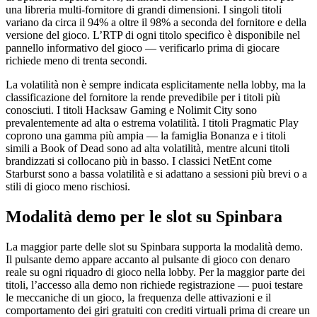
una libreria multi-fornitore di grandi dimensioni. I singoli titoli
variano da circa il 94% a oltre il 98% a seconda del fornitore e della
versione del gioco. L’RTP di ogni titolo specifico è disponibile nel
pannello informativo del gioco — verificarlo prima di giocare
richiede meno di trenta secondi.
La volatilità non è sempre indicata esplicitamente nella lobby, ma la
classificazione del fornitore la rende prevedibile per i titoli più
conosciuti. I titoli Hacksaw Gaming e Nolimit City sono
prevalentemente ad alta o estrema volatilità. I titoli Pragmatic Play
coprono una gamma più ampia — la famiglia Bonanza e i titoli
simili a Book of Dead sono ad alta volatilità, mentre alcuni titoli
brandizzati si collocano più in basso. I classici NetEnt come
Starburst sono a bassa volatilità e si adattano a sessioni più brevi o a
stili di gioco meno rischiosi.
Modalità demo per le slot su Spinbara
La maggior parte delle slot su Spinbara supporta la modalità demo.
Il pulsante demo appare accanto al pulsante di gioco con denaro
reale su ogni riquadro di gioco nella lobby. Per la maggior parte dei
titoli, l’accesso alla demo non richiede registrazione — puoi testare
le meccaniche di un gioco, la frequenza delle attivazioni e il
comportamento dei giri gratuiti con crediti virtuali prima di creare un