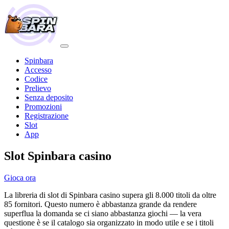
Spinbara
Accesso
Codice
Prelievo
Senza deposito
Promozioni
Registrazione
Slot
App
Slot Spinbara casino
Gioca ora
La libreria di slot di Spinbara casino supera gli 8.000 titoli da oltre
85 fornitori. Questo numero è abbastanza grande da rendere
superflua la domanda se ci siano abbastanza giochi — la vera
questione è se il catalogo sia organizzato in modo utile e se i titoli