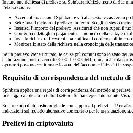
Inviare una richiesta di prelievo su Spinbara richiede meno di due minut
l’elaborazione.
Accedi al tuo account Spinbara e vai alla sezione cassiere o pre
Seleziona il metodo di prelievo preferito. Scegli lo stesso metodo
Inserisci l’importo del prelievo. Assicurati che non superi il tuo
Conferma i dettagli di pagamento — numero della carta, e-mail de
Invia la richiesta. Riceverai una notifica di conferma all’interno
Monitora lo stato della richiesta nella cronologia delle transaz
Se un prelievo viene rifiutato, le cause più comuni sono lo stato dell’a
elaborazione lunedì–venerdì 06:00–17:00 GMT, o una mancata corrispond
operatori possono confermare lo stato dell’account e i blocchi in sosp
Requisito di corrispondenza del metodo di 
Spinbara applica una regola di corrispondenza del metodo ai prelievi: i 
riciclaggio applicato in tutto il settore. Se hai depositato tramite Visa
Se il metodo di deposito originale non supporta i prelievi — Paysafecar
indicazioni sul metodo alternativo appropriato per la tua situazione spe
Prelievi in criptovaluta