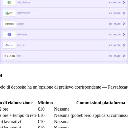
a
odo di deposito ha un’opzione di prelievo corrispondente — Paysafecard
 di elaborazione
Minimo
Commissioni piattaforma
2 ore
€10
Nessuna
2 ore + tempo di rete
€10
Nessuna (potrebbero applicarsi commissio
i lavorativi
€10
Nessuna
i lavorativi
€10
Nessuna