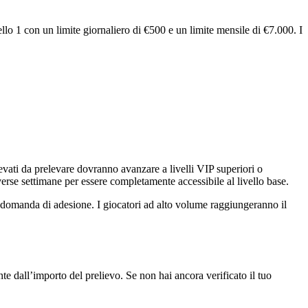
llo 1 con un limite giornaliero di €500 e un limite mensile di €7.000. I
 elevati da prelevare dovranno avanzare a livelli VIP superiori o
diverse settimane per essere completamente accessibile al livello base.
 domanda di adesione. I giocatori ad alto volume raggiungeranno il
te dall’importo del prelievo. Se non hai ancora verificato il tuo