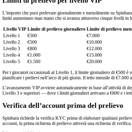
Limiti di prelievo per livello VIP
L’importo che puoi prelevare giornalmente e mensilmente su Spinbara è d
limiti aumentano man mano che si avanza attraverso cinque livelli in bas
Livello VIP
Limite di prelievo giornaliero
Limite di prelievo mens
Livello 1
€500
€7.000
Livello 2
€500
€10.000
Livello 3
€800
€12.000
Livello 4
€1.000
€15.000
Livello 5
€1.500
€20.000
Per i giocatori occasionali al Livello 1, il limite giornaliero di €500 è
pianificare i prelievi nell’arco di più giorni. Il tetto mensile di €7.00
L’avanzamento VIP avviene automaticamente in base all’attività di dep
Livello 3 e superiori — dove i limiti giornalieri arrivano a €800 e i te
Verifica dell’account prima del prelievo
Spinbara richiede la verifica KYC prima di elaborare qualsiasi prelievo
account, la prima richiesta di prelievo attiverà una richiesta di verifica.