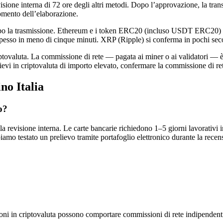
isione interna di 72 ore degli altri metodi. Dopo l’approvazione, la tran
momento dell’elaborazione.
dopo la trasmissione. Ethereum e i token ERC20 (incluso USDT ERC20) s
pesso in meno di cinque minuti. XRP (Ripple) si conferma in pochi seco
ptovaluta. La commissione di rete — pagata ai miner o ai validatori — è 
ievi in criptovaluta di importo elevato, confermare la commissione di ret
no Italia
o?
la revisione interna. Le carte bancarie richiedono 1–5 giorni lavorativi i
amo testato un prelievo tramite portafoglio elettronico durante la recens
ioni in criptovaluta possono comportare commissioni di rete indipenden