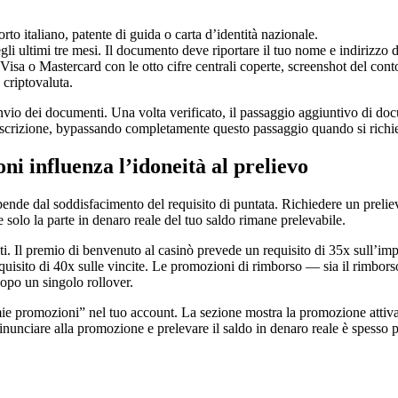
o italiano, patente di guida o carta d’identità nazionale.
li ultimi tre mesi. Il documento deve riportare il tuo nome e indirizzo di
a o Mastercard con le otto cifre centrali coperte, screenshot del conto
 criptovaluta.
nvio dei documenti. Una volta verificato, il passaggio aggiuntivo di doc
 l’iscrizione, bypassando completamente questo passaggio quando si richie
ni influenza l’idoneità al prelievo
dipende dal soddisfacimento del requisito di puntata. Richiedere un prel
 solo la parte in denaro reale del tuo saldo rimane prelevabile.
ti. Il premio di benvenuto al casinò prevede un requisito di 35x sull’im
n requisito di 40x sulle vincite. Le promozioni di rimborso — sia il rimb
dopo un singolo rollover.
e mie promozioni” nel tuo account. La sezione mostra la promozione attiv
rinunciare alla promozione e prelevare il saldo in denaro reale è spesso p