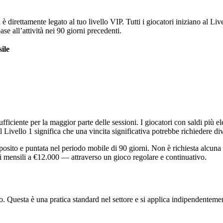
irettamente legato al tuo livello VIP. Tutti i giocatori iniziano al Live
e all’attività nei 90 giorni precedenti.
ile
 sufficiente per la maggior parte delle sessioni. I giocatori con saldi più
0 al Livello 1 significa che una vincita significativa potrebbe richiedere 
osito e puntata nel periodo mobile di 90 giorni. Non è richiesta alcuna
tti mensili a €12.000 — attraverso un gioco regolare e continuativo.
. Questa è una pratica standard nel settore e si applica indipendentemen