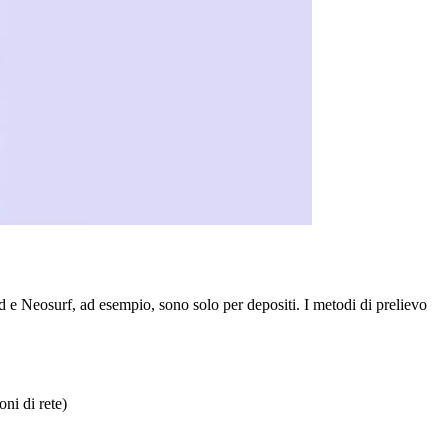
 e Neosurf, ad esempio, sono solo per depositi. I metodi di prelievo
ni di rete)