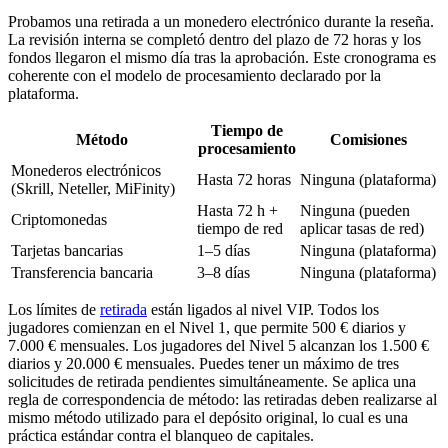
Probamos una retirada a un monedero electrónico durante la reseña.
La revisión interna se completó dentro del plazo de 72 horas y los
fondos llegaron el mismo día tras la aprobación. Este cronograma es
coherente con el modelo de procesamiento declarado por la
plataforma.
Tiempo de
Método
Comisiones
procesamiento
Monederos electrónicos
Hasta 72 horas
Ninguna (plataforma)
(Skrill, Neteller, MiFinity)
Hasta 72 h +
Ninguna (pueden
Criptomonedas
tiempo de red
aplicar tasas de red)
Tarjetas bancarias
1–5 días
Ninguna (plataforma)
Transferencia bancaria
3–8 días
Ninguna (plataforma)
Los límites de
retirada
están ligados al nivel VIP. Todos los
jugadores comienzan en el Nivel 1, que permite 500 € diarios y
7.000 € mensuales. Los jugadores del Nivel 5 alcanzan los 1.500 €
diarios y 20.000 € mensuales. Puedes tener un máximo de tres
solicitudes de retirada pendientes simultáneamente. Se aplica una
regla de correspondencia de método: las retiradas deben realizarse al
mismo método utilizado para el depósito original, lo cual es una
práctica estándar contra el blanqueo de capitales.