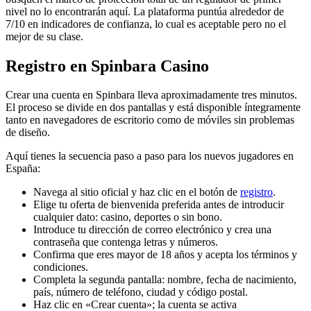
nivel no lo encontrarán aquí. La plataforma puntúa alrededor de
7/10 en indicadores de confianza, lo cual es aceptable pero no el
mejor de su clase.
Registro en Spinbara Casino
Crear una cuenta en Spinbara lleva aproximadamente tres minutos.
El proceso se divide en dos pantallas y está disponible íntegramente
tanto en navegadores de escritorio como de móviles sin problemas
de diseño.
Aquí tienes la secuencia paso a paso para los nuevos jugadores en
España:
Navega al sitio oficial y haz clic en el botón de
registro
.
Elige tu oferta de bienvenida preferida antes de introducir
cualquier dato: casino, deportes o sin bono.
Introduce tu dirección de correo electrónico y crea una
contraseña que contenga letras y números.
Confirma que eres mayor de 18 años y acepta los términos y
condiciones.
Completa la segunda pantalla: nombre, fecha de nacimiento,
país, número de teléfono, ciudad y código postal.
Haz clic en «Crear cuenta»; la cuenta se activa