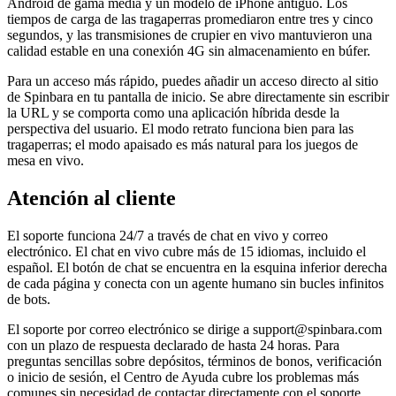
Android de gama media y un modelo de iPhone antiguo. Los
tiempos de carga de las tragaperras promediaron entre tres y cinco
segundos, y las transmisiones de crupier en vivo mantuvieron una
calidad estable en una conexión 4G sin almacenamiento en búfer.
Para un acceso más rápido, puedes añadir un acceso directo al sitio
de Spinbara en tu pantalla de inicio. Se abre directamente sin escribir
la URL y se comporta como una aplicación híbrida desde la
perspectiva del usuario. El modo retrato funciona bien para las
tragaperras; el modo apaisado es más natural para los juegos de
mesa en vivo.
Atención al cliente
El soporte funciona 24/7 a través de chat en vivo y correo
electrónico. El chat en vivo cubre más de 15 idiomas, incluido el
español. El botón de chat se encuentra en la esquina inferior derecha
de cada página y conecta con un agente humano sin bucles infinitos
de bots.
El soporte por correo electrónico se dirige a
support@spinbara.com
con un plazo de respuesta declarado de hasta 24 horas. Para
preguntas sencillas sobre depósitos, términos de bonos, verificación
o inicio de sesión, el Centro de Ayuda cubre los problemas más
comunes sin necesidad de contactar directamente con el soporte.