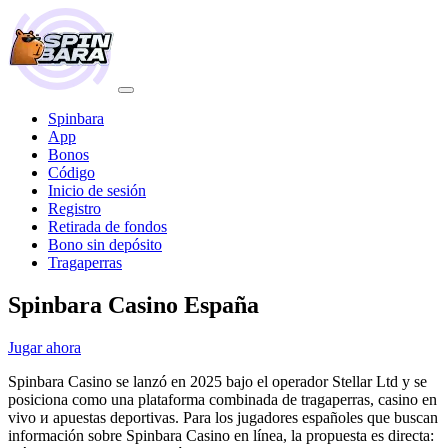
Spinbara
App
Bonos
Código
Inicio de sesión
Registro
Retirada de fondos
Bono sin depósito
Tragaperras
Spinbara Casino España
Jugar ahora
Spinbara Casino se lanzó en 2025 bajo el operador Stellar Ltd y se
posiciona como una plataforma combinada de tragaperras, casino en
vivo и apuestas deportivas. Para los jugadores españoles que buscan
información sobre Spinbara Casino en línea, la propuesta es directa: