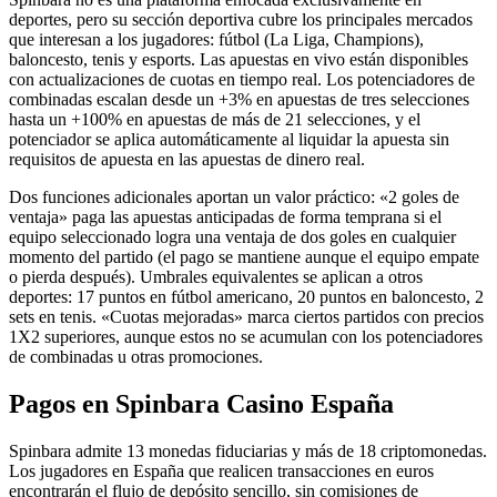
deportes, pero su sección deportiva cubre los principales mercados
que interesan a los jugadores: fútbol (La Liga, Champions),
baloncesto, tenis y esports. Las apuestas en vivo están disponibles
con actualizaciones de cuotas en tiempo real. Los potenciadores de
combinadas escalan desde un +3% en apuestas de tres selecciones
hasta un +100% en apuestas de más de 21 selecciones, y el
potenciador se aplica automáticamente al liquidar la apuesta sin
requisitos de apuesta en las apuestas de dinero real.
Dos funciones adicionales aportan un valor práctico: «2 goles de
ventaja» paga las apuestas anticipadas de forma temprana si el
equipo seleccionado logra una ventaja de dos goles en cualquier
momento del partido (el pago se mantiene aunque el equipo empate
o pierda después). Umbrales equivalentes se aplican a otros
deportes: 17 puntos en fútbol americano, 20 puntos en baloncesto, 2
sets en tenis. «Cuotas mejoradas» marca ciertos partidos con precios
1X2 superiores, aunque estos no se acumulan con los potenciadores
de combinadas u otras promociones.
Pagos en Spinbara Casino España
Spinbara admite 13 monedas fiduciarias y más de 18 criptomonedas.
Los jugadores en España que realicen transacciones en euros
encontrarán el flujo de depósito sencillo, sin comisiones de