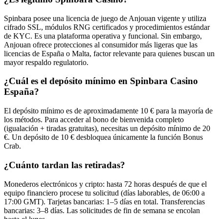
Spinbara posee una licencia de juego de Anjouan vigente y utiliza
cifrado SSL, módulos RNG certificados y procedimientos estándar
de KYC. Es una plataforma operativa y funcional. Sin embargo,
Anjouan ofrece protecciones al consumidor más ligeras que las
licencias de España o Malta, factor relevante para quienes buscan un
mayor respaldo regulatorio.
¿Cuál es el depósito mínimo en Spinbara Casino
España?
El depósito mínimo es de aproximadamente 10 € para la mayoría de
los métodos. Para acceder al bono de bienvenida completo
(igualación + tiradas gratuitas), necesitas un depósito mínimo de 20
€. Un depósito de 10 € desbloquea únicamente la función Bonus
Crab.
¿Cuánto tardan las retiradas?
Monederos electrónicos y cripto: hasta 72 horas después de que el
equipo financiero procese tu solicitud (días laborables, de 06:00 a
17:00 GMT). Tarjetas bancarias: 1–5 días en total. Transferencias
bancarias: 3–8 días. Las solicitudes de fin de semana se encolan