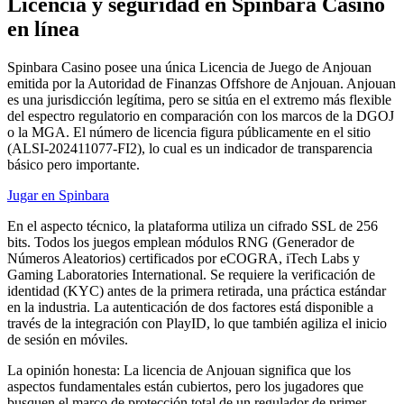
Licencia y seguridad en Spinbara Casino
en línea
Spinbara Casino posee una única Licencia de Juego de Anjouan
emitida por la Autoridad de Finanzas Offshore de Anjouan. Anjouan
es una jurisdicción legítima, pero se sitúa en el extremo más flexible
del espectro regulatorio en comparación con los marcos de la DGOJ
o la MGA. El número de licencia figura públicamente en el sitio
(ALSI-202411077-FI2), lo cual es un indicador de transparencia
básico pero importante.
Jugar en Spinbara
En el aspecto técnico, la plataforma utiliza un cifrado SSL de 256
bits. Todos los juegos emplean módulos RNG (Generador de
Números Aleatorios) certificados por eCOGRA, iTech Labs y
Gaming Laboratories International. Se requiere la verificación de
identidad (KYC) antes de la primera retirada, una práctica estándar
en la industria. La autenticación de dos factores está disponible a
través de la integración con PlayID, lo que también agiliza el inicio
de sesión en móviles.
La opinión honesta: La licencia de Anjouan significa que los
aspectos fundamentales están cubiertos, pero los jugadores que
busquen el marco de protección total de un regulador de primer