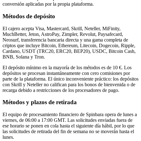
conversión aplicadas por la propia plataforma.
Métodos de depósito
El cajero acepta Visa, Mastercard, Skrill, Neteller, MiFinity,
MuchBetter, Jeton, AstroPay, Zimpler, Revolut, Paysafecard,
Neosurf, transferencia bancaria directa y una gama completa de
criptos que incluye Bitcoin, Ethereum, Litecoin, Dogecoin, Ripple,
Cardano, USDT (TRC20, ERC20, BEP20), USDC, Bitcoin Cash,
BNB, Solana y Tron.
El depósito mínimo en la mayoría de los métodos es de 10 €. Los
depósitos se procesan instantáneamente con cero comisiones por
parte de la plataforma. El único inconveniente práctico: los depósitos
con Skrill y Neteller no califican para los bonos de bienvenida o de
recarga debido a restricciones de los procesadores de pago.
Métodos y plazos de retirada
El equipo de procesamiento financiero de Spinbara opera de lunes a
viernes, de 06:00 a 17:00 GMT. Las solicitudes enviadas fuera de
ese horario se ponen en cola hasta el siguiente día hábil, por lo que
las solicitudes de retirada del fin de semana no se moverán hasta el
lunes.