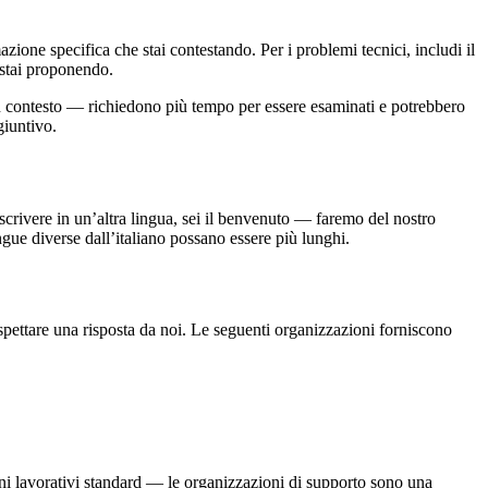
mazione specifica che stai contestando. Per i problemi tecnici, includi il
e stai proponendo.
 contesto — richiedono più tempo per essere esaminati e potrebbero
giuntivo.
 scrivere in un’altra lingua, sei il benvenuto — faremo del nostro
ngue diverse dall’italiano possano essere più lunghi.
spettare una risposta da noi. Le seguenti organizzazioni forniscono
rni lavorativi standard — le organizzazioni di supporto sono una