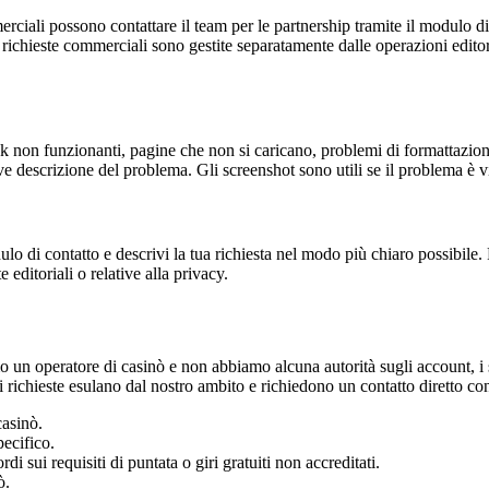
merciali possono contattare il team per le partnership tramite il modulo d
e richieste commerciali sono gestite separatamente dalle operazioni edi
ink non funzionanti, pagine che non si caricano, problemi di formattazio
eve descrizione del problema. Gli screenshot sono utili se il problema è v
dulo di contatto e descrivi la tua richiesta nel modo più chiaro possibile
 editoriali o relative alla privacy.
n operatore di casinò e non abbiamo alcuna autorità sugli account, i sald
di richieste esulano dal nostro ambito e richiedono un contatto diretto con
casinò.
ecifico.
 sui requisiti di puntata o giri gratuiti non accreditati.
ò.