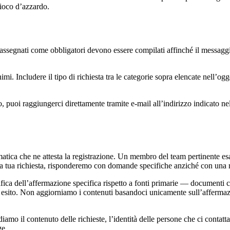
gioco d’azzardo.
trassegnati come obbligatori devono essere compilati affinché il messagg
i. Includere il tipo di richiesta tra le categorie sopra elencate nell’og
 puoi raggiungerci direttamente tramite e-mail all’indirizzo indicato nel 
tica che ne attesta la registrazione. Un membro del team pertinente esa
 tua richiesta, risponderemo con domande specifiche anziché con una ri
fica dell’affermazione specifica rispetto a fonti primarie — documenti con 
esito. Non aggiorniamo i contenuti basandoci unicamente sull’affermazi
amo il contenuto delle richieste, l’identità delle persone che ci contattan
ge.