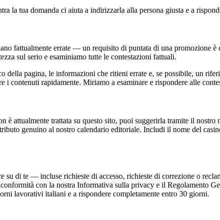
tra la tua domanda ci aiuta a indirizzarla alla persona giusta e a rispond
i siano fattualmente errate — un requisito di puntata di una promozione è 
za sul serio e esaminiamo tutte le contestazioni fattuali.
 della pagina, le informazioni che ritieni errate e, se possibile, un rife
re i contenuti rapidamente. Miriamo a esaminare e rispondere alle contest
n è attualmente trattata su questo sito, puoi suggerirla tramite il nost
ntributo genuino al nostro calendario editoriale. Includi il nome del casinò
re su di te — incluse richieste di accesso, richieste di correzione o re
ite in conformità con la nostra Informativa sulla privacy e il Regolamen
orni lavorativi italiani e a rispondere completamente entro 30 giorni.