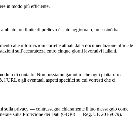
ere in modo più efficiente.
cambiato, un limite di prelievo è stato aggiornato, un casinò ha
rimento alle informazioni corrette attuali dalla documentazione ufficiale
azioni sull’accuratezza entro cinque giorni lavorativi italiani.
ro modulo di contatto. Non possiamo garantire che ogni piattaforma
, l’URL e gli eventuali aspetti specifici su cui vorresti che ci
clami sulla privacy — contrassegna chiaramente il tuo messaggio come
to Generale sulla Protezione dei Dati (GDPR — Reg. UE 2016/679).