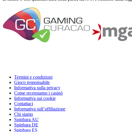
Termini e condizioni
Gioco responsabile
Informativa sulla privacy
Come recensiamo i casinò
Informativa sui cookie
Contattaci
Informativa sull’affiliazione
Chi siamo
Spinbara AU
Spinbara DE
Spinbara ES