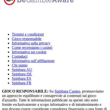
Termini e condizioni
Gioco responsabile
Informativa sulla privacy
Come recensiamo i casinò
Informativa sui cookie
Contattaci
Informativa sull’affiliazione
Chi siamo
Spinbara AU
Spinbara DE
Spinbara ES
Spinbara FR
GIOCO RESPONSABILE:
Su
Spinbara Casino
, promuoviamo
un approccio equilibrato e consapevole ai contenuti sul gioco
d'azzardo. Tutte le informazioni pubblicate su questo sito sono
fornite esclusivamente a scopo informativo e di intrattenimento e
non devono essere considerate consulenza finanziaria o una fonte di