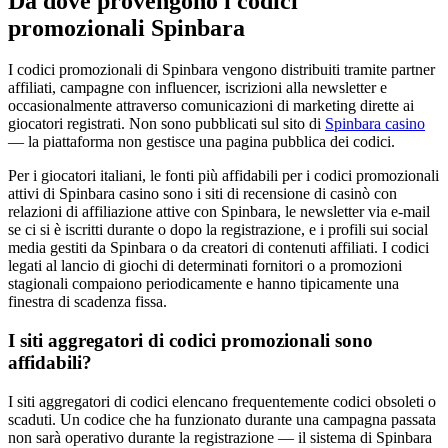
Da dove provengono i codici
promozionali Spinbara
I codici promozionali di Spinbara vengono distribuiti tramite partner
affiliati, campagne con influencer, iscrizioni alla newsletter e
occasionalmente attraverso comunicazioni di marketing dirette ai
giocatori registrati. Non sono pubblicati sul sito di
Spinbara casino
— la piattaforma non gestisce una pagina pubblica dei codici.
Per i giocatori italiani, le fonti più affidabili per i codici promozionali
attivi di Spinbara casino sono i siti di recensione di casinò con
relazioni di affiliazione attive con Spinbara, le newsletter via e-mail
se ci si è iscritti durante o dopo la registrazione, e i profili sui social
media gestiti da Spinbara o da creatori di contenuti affiliati. I codici
legati al lancio di giochi di determinati fornitori o a promozioni
stagionali compaiono periodicamente e hanno tipicamente una
finestra di scadenza fissa.
I siti aggregatori di codici promozionali sono
affidabili?
I siti aggregatori di codici elencano frequentemente codici obsoleti o
scaduti. Un codice che ha funzionato durante una campagna passata
non sarà operativo durante la registrazione — il sistema di Spinbara