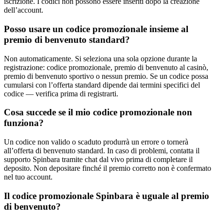
iscrizione. I codici non possono essere inseriti dopo la creazione
dell’account.
Posso usare un codice promozionale insieme al
premio di benvenuto standard?
Non automaticamente. Si seleziona una sola opzione durante la
registrazione: codice promozionale, premio di benvenuto al casinò,
premio di benvenuto sportivo o nessun premio. Se un codice possa
cumularsi con l’offerta standard dipende dai termini specifici del
codice — verifica prima di registrarti.
Cosa succede se il mio codice promozionale non
funziona?
Un codice non valido o scaduto produrrà un errore o tornerà
all’offerta di benvenuto standard. In caso di problemi, contatta il
supporto Spinbara tramite chat dal vivo prima di completare il
deposito. Non depositare finché il premio corretto non è confermato
nel tuo account.
Il codice promozionale Spinbara è uguale al premio
di benvenuto?