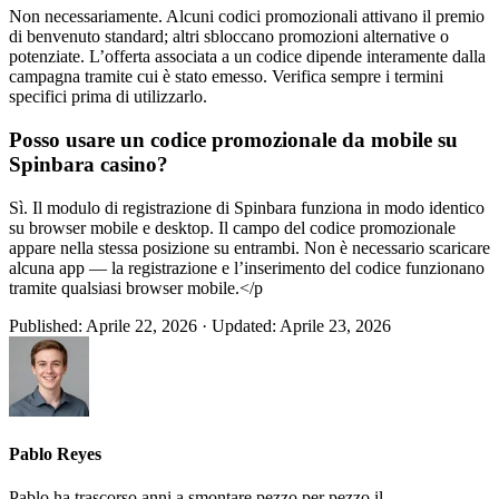
Non necessariamente. Alcuni codici promozionali attivano il premio
di benvenuto standard; altri sbloccano promozioni alternative o
potenziate. L’offerta associata a un codice dipende interamente dalla
campagna tramite cui è stato emesso. Verifica sempre i termini
specifici prima di utilizzarlo.
Posso usare un codice promozionale da mobile su
Spinbara casino?
Sì. Il modulo di registrazione di Spinbara funziona in modo identico
su browser mobile e desktop. Il campo del codice promozionale
appare nella stessa posizione su entrambi. Non è necessario scaricare
alcuna app — la registrazione e l’inserimento del codice funzionano
tramite qualsiasi browser mobile.</p
Published:
Aprile 22, 2026
·
Updated:
Aprile 23, 2026
Pablo Reyes
Pablo ha trascorso anni a smontare pezzo per pezzo il