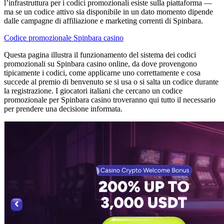
l’infrastruttura per i codici promozionali esiste sulla piattaforma —
ma se un codice attivo sia disponibile in un dato momento dipende
dalle campagne di affiliazione e marketing correnti di Spinbara.
Codice promozionale Spinbara casino
Questa pagina illustra il funzionamento del sistema dei codici
promozionali su Spinbara casino online, da dove provengono
tipicamente i codici, come applicarne uno correttamente e cosa
succede al premio di benvenuto se si usa o si salta un codice durante
la registrazione. I giocatori italiani che cercano un codice
promozionale per Spinbara casino troveranno qui tutto il necessario
per prendere una decisione informata.