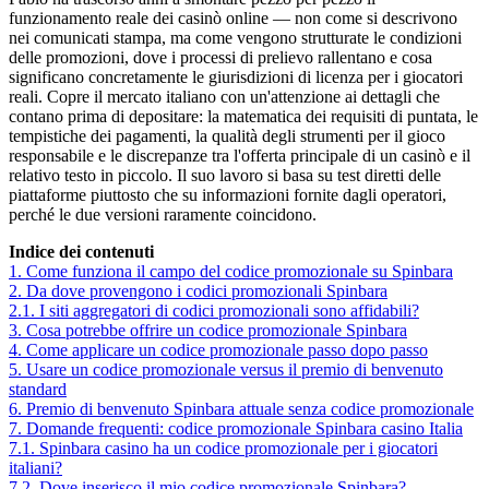
funzionamento reale dei casinò online — non come si descrivono
nei comunicati stampa, ma come vengono strutturate le condizioni
delle promozioni, dove i processi di prelievo rallentano e cosa
significano concretamente le giurisdizioni di licenza per i giocatori
reali. Copre il mercato italiano con un'attenzione ai dettagli che
contano prima di depositare: la matematica dei requisiti di puntata, le
tempistiche dei pagamenti, la qualità degli strumenti per il gioco
responsabile e le discrepanze tra l'offerta principale di un casinò e il
relativo testo in piccolo. Il suo lavoro si basa su test diretti delle
piattaforme piuttosto che su informazioni fornite dagli operatori,
perché le due versioni raramente coincidono.
Indice dei contenuti
1.
Come funziona il campo del codice promozionale su Spinbara
2.
Da dove provengono i codici promozionali Spinbara
2.1.
I siti aggregatori di codici promozionali sono affidabili?
3.
Cosa potrebbe offrire un codice promozionale Spinbara
4.
Come applicare un codice promozionale passo dopo passo
5.
Usare un codice promozionale versus il premio di benvenuto
standard
6.
Premio di benvenuto Spinbara attuale senza codice promozionale
7.
Domande frequenti: codice promozionale Spinbara casino Italia
7.1.
Spinbara casino ha un codice promozionale per i giocatori
italiani?
7.2.
Dove inserisco il mio codice promozionale Spinbara?