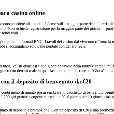
ara casino online
ssono accedere alla modalità demo sulla maggior parte della libreria di ol
n titolo. Non richiede registrazione per la maggior parte dei giochi — puoi 
 fondi reali.
ggior parte dei formati RNG. I tavoli del casinò dal vivo non offrono la
pot si accumulano solo dalle puntate con denaro reale.
 titoli. Vai su qualsiasi slot o gioco da tavolo nella lobby e cerca il p
al gioco con denaro reale in qualsiasi momento, cliccare su “Gioca” dall
 con il deposito di benvenuto da €20
o conta meno di quanto possa sembrare: il pacchetto di benvenuto Spinb
 200 giri gratuiti vengono rilasciati a 20 al giorno per 10 giorni, cia
mbinato di deposito e promozione. Con un deposito di €20 e una promozio