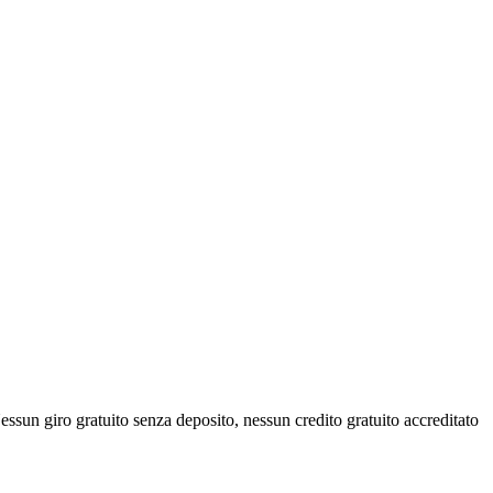
essun giro gratuito senza deposito, nessun credito gratuito accreditato