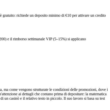
gratuito: richiede un deposito minimo di €10 per attivare un credito
 €200) e il rimborso settimanale VIP (5–15%) si applicano
a, ma come vengono strutturate le condizioni delle promozioni, dove i
un'attenzione ai dettagli che contano prima di depositare: la matematica
di un casinò e il relativo testo in piccolo. Il suo lavoro si basa su test