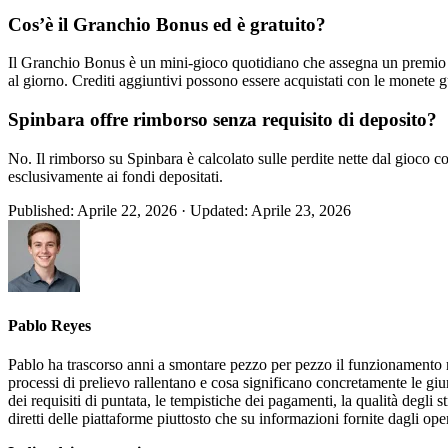
Cos’è il Granchio Bonus ed è gratuito?
Il Granchio Bonus è un mini-gioco quotidiano che assegna un premio ca
al giorno. Crediti aggiuntivi possono essere acquistati con le monete g
Spinbara offre rimborso senza requisito di deposito?
No. Il rimborso su Spinbara è calcolato sulle perdite nette dal gioco 
esclusivamente ai fondi depositati.
Published:
Aprile 22, 2026
·
Updated:
Aprile 23, 2026
Pablo Reyes
Pablo ha trascorso anni a smontare pezzo per pezzo il funzionamento 
processi di prelievo rallentano e cosa significano concretamente le giur
dei requisiti di puntata, le tempistiche dei pagamenti, la qualità degli st
diretti delle piattaforme piuttosto che su informazioni fornite dagli op