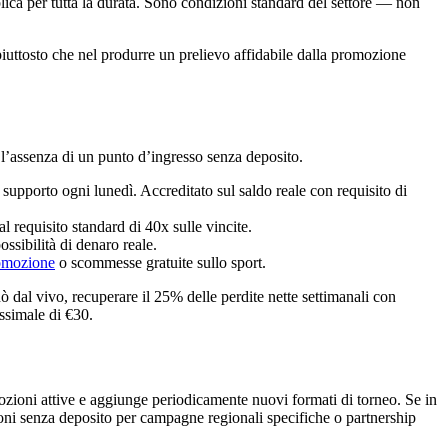
plica per tutta la durata. Sono condizioni standard del settore — non
, piuttosto che nel produrre un prelievo affidabile dalla promozione
 l’assenza di un punto d’ingresso senza deposito.
supporto ogni lunedì. Accreditato sul saldo reale con requisito di
 requisito standard di 40x sulle vincite.
ssibilità di denaro reale.
omozione
o scommesse gratuite sullo sport.
nò dal vivo, recuperare il 25% delle perdite nette settimanali con
ssimale di €30.
ozioni attive e aggiunge periodicamente nuovi formati di torneo. Se in
ioni senza deposito per campagne regionali specifiche o partnership