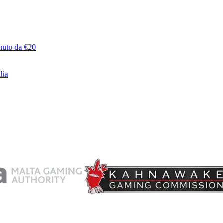
enuto da €20
lia