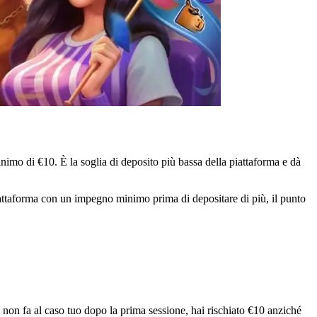
imo di €10. È la soglia di deposito più bassa della piattaforma e dà
piattaforma con un impegno minimo prima di depositare di più, il punto
non fa al caso tuo dopo la prima sessione, hai rischiato €10 anziché