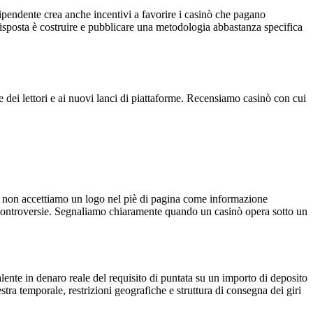
ndipendente crea anche incentivi a favorire i casinò che pagano
 risposta è costruire e pubblicare una metodologia abbastanza specifica
te dei lettori e ai nuovi lanci di piattaforme. Recensiamo casinò con cui
— non accettiamo un logo nel piè di pagina come informazione
lle controversie. Segnaliamo chiaramente quando un casinò opera sotto un
te in denaro reale del requisito di puntata su un importo di deposito
tra temporale, restrizioni geografiche e struttura di consegna dei giri