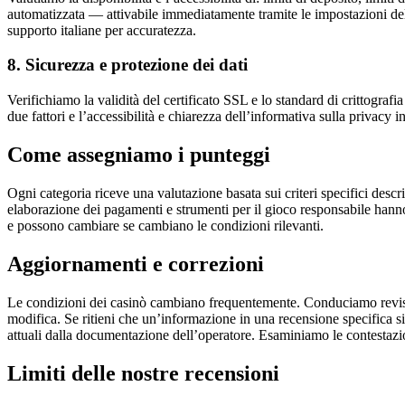
automatizzata — attivabile immediatamente tramite le impostazioni dell
supporto italiane per accuratezza.
8. Sicurezza e protezione dei dati
Verifichiamo la validità del certificato SSL e lo standard di crittograf
due fattori e l’accessibilità e chiarezza dell’informativa sulla privacy in 
Come assegniamo i punteggi
Ogni categoria riceve una valutazione basata sui criteri specifici des
elaborazione dei pagamenti e strumenti per il gioco responsabile hanno 
e possono cambiare se cambiano le condizioni rilevanti.
Aggiornamenti e correzioni
Le condizioni dei casinò cambiano frequentemente. Conduciamo revisio
modifica. Se ritieni che un’informazione in una recensione specifica sia 
attuali dalla documentazione dell’operatore. Esaminiamo le contestazion
Limiti delle nostre recensioni