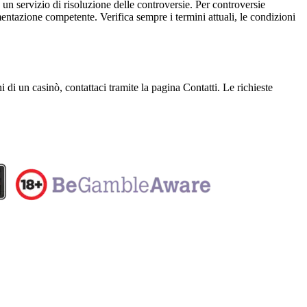
un servizio di risoluzione delle controversie. Per controversie
mentazione competente. Verifica sempre i termini attuali, le condizioni
di un casinò, contattaci tramite la pagina Contatti. Le richieste