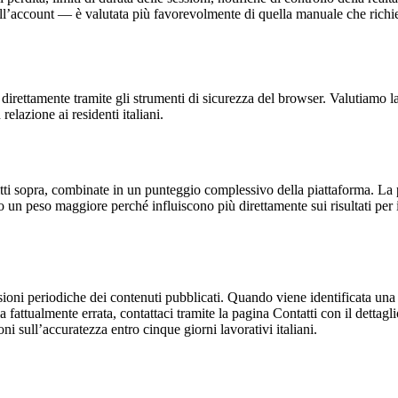
’account — è valutata più favorevolmente di quella manuale che richiede
ia direttamente tramite gli strumenti di sicurezza del browser. Valutiamo
relazione ai residenti italiani.
critti sopra, combinate in un punteggio complessivo della piattaforma. La
un peso maggiore perché influiscono più direttamente sui risultati per i 
ni periodiche dei contenuti pubblicati. Quando viene identificata una m
fattualmente errata, contattaci tramite la pagina Contatti con il dettagli
i sull’accuratezza entro cinque giorni lavorativi italiani.