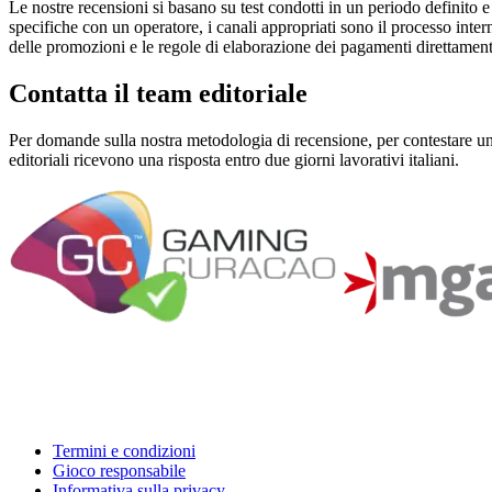
Le nostre recensioni si basano su test condotti in un periodo definito 
specifiche con un operatore, i canali appropriati sono il processo inter
delle promozioni e le regole di elaborazione dei pagamenti direttament
Contatta il team editoriale
Per domande sulla nostra metodologia di recensione, per contestare un r
editoriali ricevono una risposta entro due giorni lavorativi italiani.
Termini e condizioni
Gioco responsabile
Informativa sulla privacy