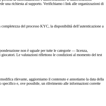
 una richiesta al supporto. Verifichiamo i link alle organizzazioni di
 la completezza del processo KYC, la disponibilità dell’autenticazione a
 ponderazione non è uguale per tutte le categorie — licenza,
giocatori. Le valutazioni riflettono le condizioni al momento del test
odifica rilevante, aggiorniamo il contenuto e annotiamo la data della
o specifico e, ove possibile, un riferimento alle informazioni corrette