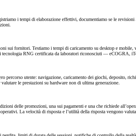
striamo i tempi di elaborazione effettivi, documentiamo se le revisioni 
zioni.
oni sui fornitori. Testiamo i tempi di caricamento su desktop e mobile, 
a di tecnologia RNG certificata da laboratori riconosciuti — eCOGRA, i
 percorso utente: navigazione, caricamento dei giochi, deposito, richie
valutare le prestazioni su hardware non di ultima generazione.
dizioni delle promozioni, una sui pagamenti e una che richiede all’opera
ari operativi. La velocità di risposta e l’utilità della risposta vengono valu
 di perdita, limiti di durata delle sessioni, notifiche di controllo della r