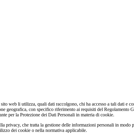
to web li utilizza, quali dati raccolgono, chi ha accesso a tali dati e co
sizione geografica, con specifico riferimento ai requisiti del Regolame
e per la Protezione dei Dati Personali in materia di cookie.
lla privacy, che tratta la gestione delle informazioni personali in modo 
ilizzo dei cookie o nella normativa applicabile.