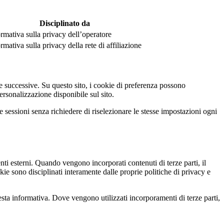
Disciplinato da
rmativa sulla privacy dell’operatore
rmativa sulla privacy della rete di affiliazione
te successive. Su questo sito, i cookie di preferenza possono
ersonalizzazione disponibile sul sito.
 sessioni senza richiedere di riselezionare le stesse impostazioni ogni
enti esterni. Quando vengono incorporati contenuti di terze parti, il
ie sono disciplinati interamente dalle proprie politiche di privacy e
esta informativa. Dove vengono utilizzati incorporamenti di terze parti,