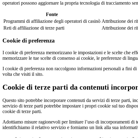
operatori possono aggiornare la propria tecnologia di tracciamento se
Fonte
Programmi di affiliazione degli operatori di casinò
Attribuzione dei r
Reti di affiliazione di terze parti
Attribuzione dei ri
Cookie di preferenza
I cookie di preferenza memorizzano le impostazioni e le scelte che effe
memorizzare le tue scelte di consenso ai cookie, le preferenze di lingua
I cookie di preferenza non raccolgono informazioni personali a fini di 
volta che visiti il sito.
Cookie di terze parti da contenuti incorpor
Questo sito potrebbe incorporare contenuti da servizi di terze parti, inc
servizio di terze parti potrebbe impostare i propri cookie sul tuo disp
cookie di terze parti.
Adottiamo misure ragionevoli per limitare l’uso di incorporamenti di te
identifichiamo il relativo servizio e forniamo un link alla sua informat