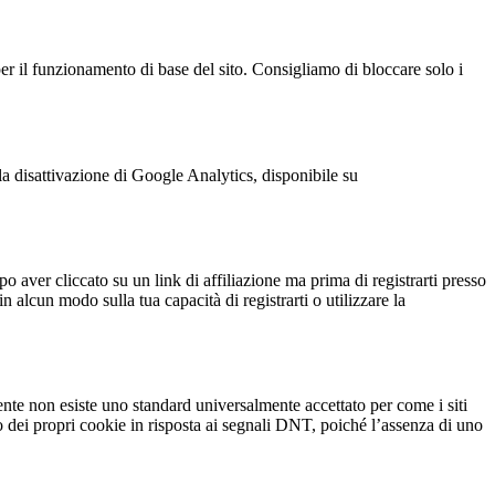
ri per il funzionamento di base del sito. Consigliamo di bloccare solo i
la disattivazione di Google Analytics, disponibile su
o aver cliccato su un link di affiliazione ma prima di registrarti presso
 alcun modo sulla tua capacità di registrarti o utilizzare la
nte non esiste uno standard universalmente accettato per come i siti
o dei propri cookie in risposta ai segnali DNT, poiché l’assenza di uno