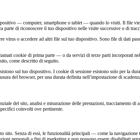
ispositivo — computer, smartphone o tablet — quando lo visiti. Il file v
za parte di riconoscere il tuo dispositivo nelle visite successive o di tr
irus o accedere ad altri file sul tuo dispositivo. Sono file di dati pass
amati cookie di prima parte — o da servizi di terze parti incorporati nel
sito, come descritto di seguito.
sistono sul tuo dispositivo. I cookie di sessione esistono solo per la du
iusura del browser, per una durata definita nell’impostazione di scaden
senziale del sito, analisi e misurazione delle prestazioni, tracciamento d
 specifici coinvolti ove pertinente.
to sito. Senza di essi, le funzionalità principali — come la navigazione 
ni personali a fini di marketing e non possono essere disabilitati senz