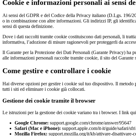
Cookie e informazioni personali ai sensi d
Ai sensi del GDPR e del Codice della Privacy italiano (D.Lgs. 196/2003)
o in combinazione con altre informazioni. Gli indirizzi IP, gli identific
sensi di questa definizione.
Dove i dati raccolti tramite cookie costituiscono dati personali, li trat
informativa, l’adozione di misure ragionevoli per proteggerli da accessi
Il Garante per la Protezione dei Dati Personali (Garante Privacy) ha pub
alle informazioni personali raccolte tramite cookie, il sito del Garante
Come gestire e controllare i cookie
Hai diverse opzioni per gestire i cookie sul tuo dispositivo. Il metodo p
tutti i siti ed eliminare i cookie già collocati.
Gestione dei cookie tramite il browser
Le istruzioni per la gestione dei cookie variano tra i browser. I link q
Google Chrome:
support.google.com/chrome/answer/95647
Safari (Mac e iPhone):
support.apple.com/it-it/guide/safari/sfr
Mozilla Firefox:
support.mozilla.org/it/kb/attivare-disattivare-