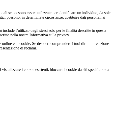
ali se possono essere utilizzate per identificare un individuo, da sole
tici possono, in determinate circostanze, costituire dati personali ai
nclude l’utilizzo degli stessi solo per le finalità descritte in questa
critto nella nostra Informativa sulla privacy.
online e ai cookie. Se desideri comprendere i tuoi diritti in relazione
presentazione di reclami.
visualizzare i cookie esistenti, bloccare i cookie da siti specifici o da