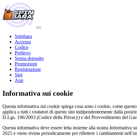
Spinbara
Accesso
Codice
Prelievo
Senza deposito
Promozioni
Registrazione
Slot
App
Informativa sui cookie
Questa informativa sui cookie spiega cosa sono i cookie, come questo si
applica a tutti i visitatori di questo sito indipendentemente dalla po
D.Lgs. 196/2003 (Codice della Privacy) e del Provvedimento del Garant
Questa informativa deve essere letta insieme alla nostra Informativa su
2025 e viene rivista periodicamente per riflettere i cambiamenti nell’ut