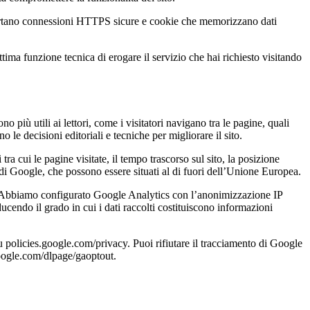
pportano connessioni HTTPS sicure e cookie che memorizzano dati
ima funzione tecnica di erogare il servizio che hai richiesto visitando
o più utili ai lettori, come i visitatori navigano tra le pagine, quali
le decisioni editoriali e tecniche per migliorare il sito.
a cui le pagine visitate, il tempo trascorso sul sito, la posizione
er di Google, che possono essere situati al di fuori dell’Unione Europea.
ing. Abbiamo configurato Google Analytics con l’anonimizzazione IP
iducendo il grado in cui i dati raccolti costituiscono informazioni
u policies.google.com/privacy. Puoi rifiutare il tracciamento di Google
.google.com/dlpage/gaoptout.