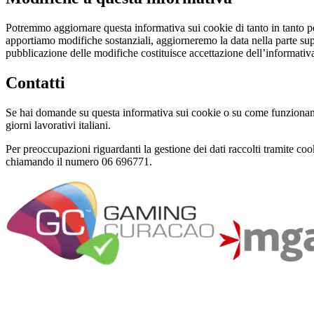
Potremmo aggiornare questa informativa sui cookie di tanto in tanto per 
apportiamo modifiche sostanziali, aggiorneremo la data nella parte sup
pubblicazione delle modifiche costituisce accettazione dell’informativ
Contatti
Se hai domande su questa informativa sui cookie o su come funzionano sp
giorni lavorativi italiani.
Per preoccupazioni riguardanti la gestione dei dati raccolti tramite co
chiamando il numero 06 696771.