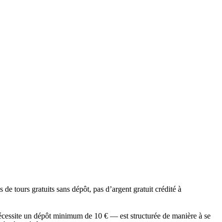
de tours gratuits sans dépôt, pas d’argent gratuit crédité à
 nécessite un dépôt minimum de 10 € — est structurée de manière à se