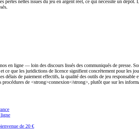
s pertes nettes issues du jeu en argent réel, ce qui nécessite un dépôt. 
sés.
nos en ligne — loin des discours lissés des communiqués de presse. Son e
 et ce que les juridictions de licence signifient concrètement pour les jo
délais de paiement effectifs, la qualité des outils de jeu responsable et l
des procédures de <strong>connexion</strong>, plutôt que sur les inform
rance
 ligne
 bienvenue de 20 €