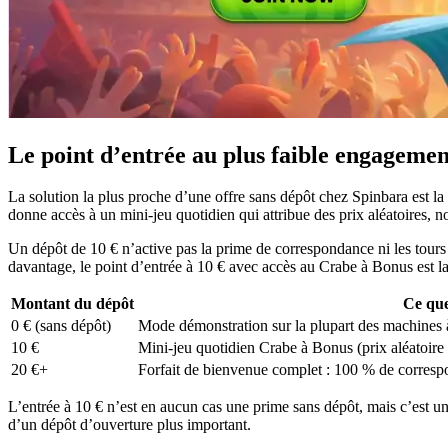
Le point d’entrée au plus faible engageme
La solution la plus proche d’une offre sans dépôt chez Spinbara est la
donne accès à un mini-jeu quotidien qui attribue des prix aléatoires, n
Un dépôt de 10 € n’active pas la prime de correspondance ni les tours
davantage, le point d’entrée à 10 € avec accès au Crabe à Bonus est la
Montant du dépôt
Ce que
0 € (sans dépôt)
Mode démonstration sur la plupart des machines à
10 €
Mini-jeu quotidien Crabe à Bonus (prix aléatoire :
20 €+
Forfait de bienvenue complet : 100 % de corresp
L’entrée à 10 € n’est en aucun cas une prime sans dépôt, mais c’est u
d’un dépôt d’ouverture plus important.