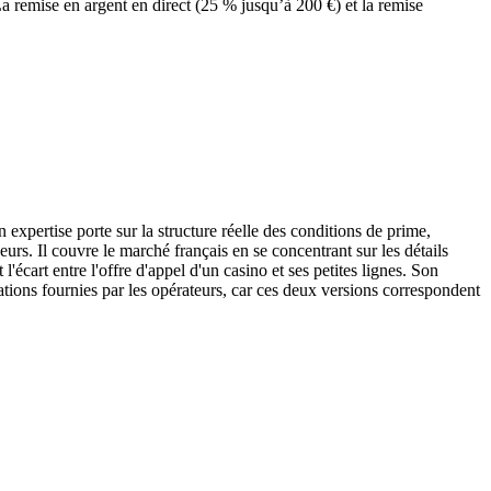
La remise en argent en direct (25 % jusqu’à 200 €) et la remise
xpertise porte sur la structure réelle des conditions de prime,
ueurs. Il couvre le marché français en se concentrant sur les détails
'écart entre l'offre d'appel d'un casino et ses petites lignes. Son
ations fournies par les opérateurs, car ces deux versions correspondent