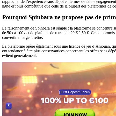
rapprocher de l’expérience sans dépôt en termes de faible engagement. 
ligne est plus compétitive que celle de la plupart des plateformes de c
Pourquoi Spinbara ne propose pas de prim
Le raisonnement de Spinbara est simple : la plateforme se concentre s
de 50x à 100x et de plafonds de retrait de 20 € à 50 €. Ce compromis e
convertir en argent retiré.
La plateforme opère également sous une licence de jeu d’Anjouan, qui 
ont tendance à être plus conservatrices concernant les offres sans dépô
évitent généralement.