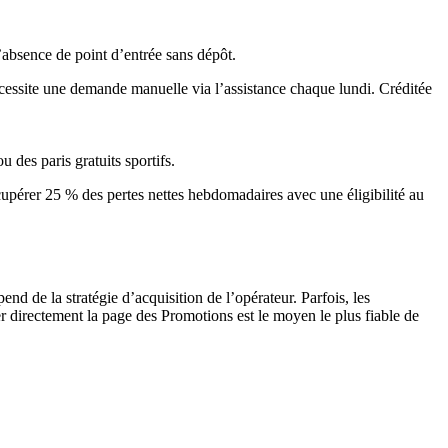
l’absence de point d’entrée sans dépôt.
écessite une demande manuelle via l’assistance chaque lundi. Créditée
des paris gratuits sportifs.
récupérer 25 % des pertes nettes hebdomadaires avec une éligibilité au
d de la stratégie d’acquisition de l’opérateur. Parfois, les
r directement la page des Promotions est le moyen le plus fiable de