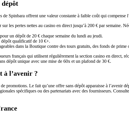
s dépôt
res de Spinbara offrent une valeur constante à faible coût qui compense 
 sur les pertes nettes au casino en direct jusqu’à 200 € par semaine. N
 pour un dépôt de 20 € chaque semaine du lundi au jeudi.
 dépôt qualificatif de 10 €+.
ables dans la Boutique contre des tours gratuits, des fonds de prime ou 
oueurs français qui utilisent régulièrement la section casino en direct, 
sans dépôt unique avec une mise de 60x et un plafond de 30 €.
 à l’avenir ?
e promotions. Le fait qu’une offre sans dépôt apparaisse à l’avenir dépen
ionales spécifiques ou des partenariats avec des fournisseurs. Consulte
France