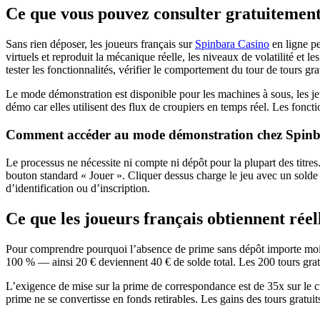
Ce que vous pouvez consulter gratuitement
Sans rien déposer, les joueurs français sur
Spinbara Casino
en ligne pe
virtuels et reproduit la mécanique réelle, les niveaux de volatilité et
tester les fonctionnalités, vérifier le comportement du tour de tours gr
Le mode démonstration est disponible pour les machines à sous, les jeu
démo car elles utilisent des flux de croupiers en temps réel. Les fonct
Comment accéder au mode démonstration chez Spin
Le processus ne nécessite ni compte ni dépôt pour la plupart des titre
bouton standard « Jouer ». Cliquer dessus charge le jeu avec un solde 
d’identification ou d’inscription.
Ce que les joueurs français obtiennent rée
Pour comprendre pourquoi l’absence de prime sans dépôt importe moins
100 % — ainsi 20 € deviennent 40 € de solde total. Les 200 tours grat
L’exigence de mise sur la prime de correspondance est de 35x sur le cu
prime ne se convertisse en fonds retirables. Les gains des tours gratu