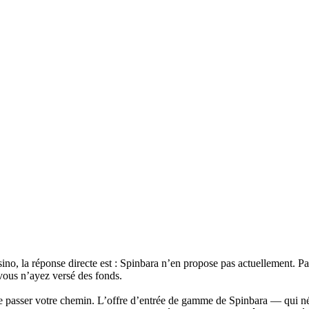
no, la réponse directe est : Spinbara n’en propose pas actuellement. Pas 
 vous n’ayez versé des fonds.
er de passer votre chemin. L’offre d’entrée de gamme de Spinbara — qui