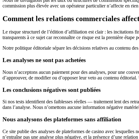
Nous ne divulguons pas les taux ou structures de commission spécifiq
commission plus élevée avec un opérateur particulier n’affecte en rien 
Comment les relations commerciales affecte
Le risque structurel de l’édition d’affiliation est clair : les incitati
transparents à ce sujet car reconnaître ce risque est la première étape 
Notre politique éditoriale sépare les décisions relatives au contenu de
Les analyses ne sont pas achetées
Nous n’acceptons aucun paiement pour des analyses, pour une couvertur
d’approuver, de modifier ou d’opposer leur veto au contenu éditorial.
Les conclusions négatives sont publiées
Si nos tests identifient des faiblesses réelles — traitement lent des re
dans l’analyse. Nous n’omettons aucune information négative matérielle
Nous analysons des plateformes sans affiliation
Ce site publie des analyses de plateformes de casino avec lesquelles 
n’entraîne pas une analyse plus négative, et la présence d’une relation