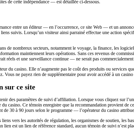
tes de cette indépendance — est détaillée ci-dessous.
rmance entre un éditeur — en l’occurrence, ce site Web — et un annonceu
s liens suivis. Lorsqu’un visiteur ainsi parrainé effectue une action spéci
ns de nombreux secteurs, notamment le voyage, la finance, les logiciels e
’information maintiennent leurs opérations. Sans ces revenus de commiss
etrait réels et une surveillance continue — ne serait pas commercialemen
ur du casino. Elle n’augmente pas le coût des produits ou services que
z. Vous ne payez rien de supplémentaire pour avoir accédé à un casino vi
 sur ce site
ntenir des paramètres de suivi d’affiliation. Lorsque vous cliquez sur l’u
eur du casino. Ce témoin enregistre que la recommandation provient de ce
nt de 30 à 90 jours selon le programme — l’opérateur du casino attribu
Les liens vers les autorités de régulation, les organismes de soutien, les b
 lien est un lien de référence standard, aucun témoin de suivi n’est pla