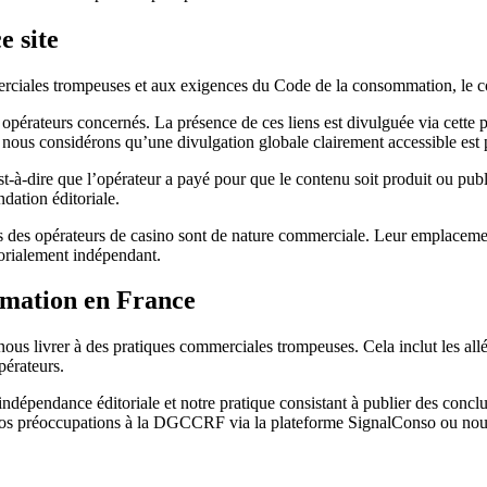
e site
ales trompeuses et aux exigences du Code de la consommation, le cont
s opérateurs concernés. La présence de ces liens est divulguée via cette
 nous considérons qu’une divulgation globale clairement accessible est pl
t-à-dire que l’opérateur a payé pour que le contenu soit produit ou pu
dation éditoriale.
s des opérateurs de casino sont de nature commerciale. Leur emplacement re
orialement indépendant.
ommation en France
nous livrer à des pratiques commerciales trompeuses. Cela inclut les all
pérateurs.
ndépendance éditoriale et notre pratique consistant à publier des concl
 vos préoccupations à la DGCCRF via la plateforme SignalConso ou nou