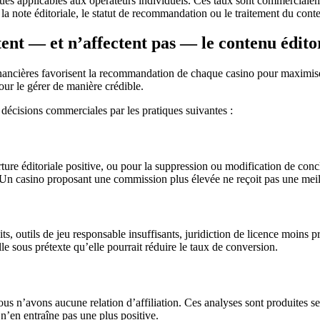
ues applicables aux opérateurs individuels. Ces taux sont commercialem
la note éditoriale, le statut de recommandation ou le traitement du conte
nt — et n’affectent pas — le contenu édito
ons financières favorisent la recommandation de chaque casino pour maximi
pour le gérer de manière crédible.
s décisions commerciales par les pratiques suivantes :
e éditoriale positive, ou pour la suppression ou modification de conclu
 Un casino proposant une commission plus élevée ne reçoit pas une meil
traits, outils de jeu responsable insuffisants, juridiction de licence moi
 sous prétexte qu’elle pourrait réduire le taux de conversion.
nous n’avons aucune relation d’affiliation. Ces analyses sont produites
 n’en entraîne pas une plus positive.