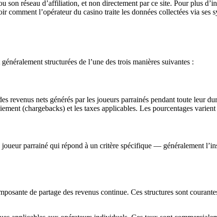
ou son réseau d’affiliation, et non directement par ce site. Pour plus d’
r comment l’opérateur du casino traite les données collectées via ses sy
 généralement structurées de l’une des trois manières suivantes :
des revenus nets générés par les joueurs parrainés pendant toute leur du
aiement (chargebacks) et les taxes applicables. Les pourcentages varien
joueur parrainé qui répond à un critère spécifique — généralement l’
sante de partage des revenus continue. Ces structures sont courantes et