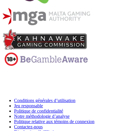
Conditions générales d’utilisation
Jeu responsable
Politique de confidentialité
Notre méthodologie d’analyse
Politique relative aux témoins de connexion
Contactez-nous