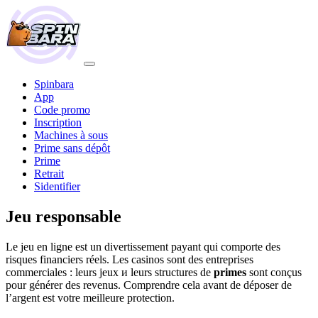
Spinbara
App
Code promo
Inscription
Machines à sous
Prime sans dépôt
Prime
Retrait
Sidentifier
Jeu responsable
Le jeu en ligne est un divertissement payant qui comporte des
risques financiers réels. Les casinos sont des entreprises
commerciales : leurs jeux и leurs structures de
primes
sont conçus
pour générer des revenus. Comprendre cela avant de déposer de
l’argent est votre meilleure protection.