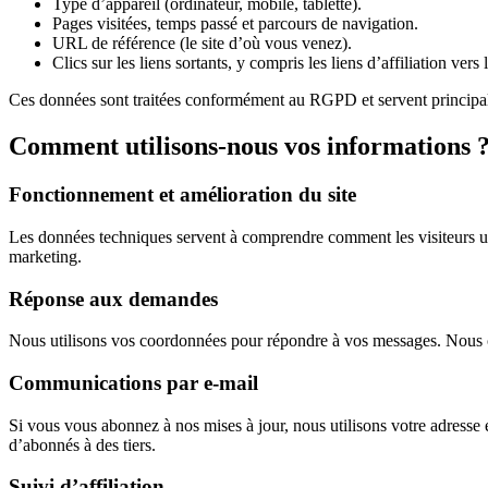
Type d’appareil (ordinateur, mobile, tablette).
Pages visitées, temps passé et parcours de navigation.
URL de référence (le site d’où vous venez).
Clics sur les liens sortants, y compris les liens d’affiliation vers 
Ces données sont traitées conformément au RGPD et servent principal
Comment utilisons-nous vos informations 
Fonctionnement et amélioration du site
Les données techniques servent à comprendre comment les visiteurs utilis
marketing.
Réponse aux demandes
Nous utilisons vos coordonnées pour répondre à vos messages. Nous c
Communications par e-mail
Si vous vous abonnez à nos mises à jour, nous utilisons votre adresse
d’abonnés à des tiers.
Suivi d’affiliation