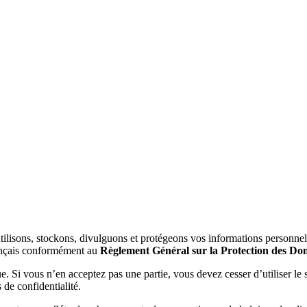
ilisons, stockons, divulguons et protégeons vos informations personnelle
français conformément au
Règlement Général sur la Protection des D
ue. Si vous n’en acceptez pas une partie, vous devez cesser d’utiliser le 
 de confidentialité.