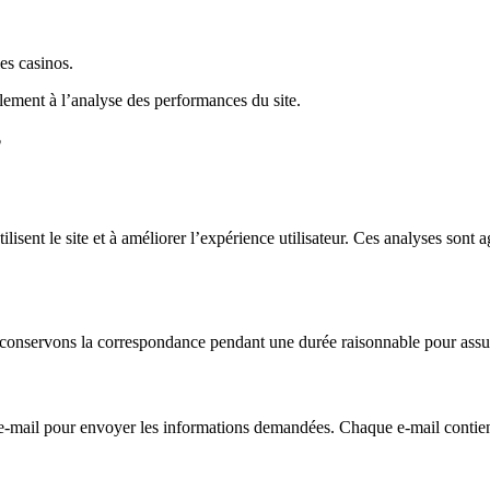
les casinos.
ement à l’analyse des performances du site.
?
ent le site et à améliorer l’expérience utilisateur. Ces analyses sont ag
onservons la correspondance pendant une durée raisonnable pour assure
 e-mail pour envoyer les informations demandées. Chaque e-mail contien