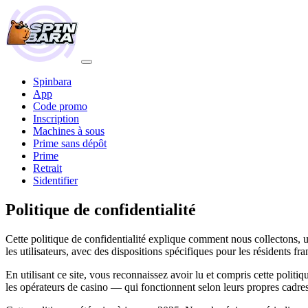
Spinbara
App
Code promo
Inscription
Machines à sous
Prime sans dépôt
Prime
Retrait
Sidentifier
Politique de confidentialité
Cette politique de confidentialité explique comment nous collectons, ut
les utilisateurs, avec des dispositions spécifiques pour les résidents 
En utilisant ce site, vous reconnaissez avoir lu et compris cette politiq
les opérateurs de casino — qui fonctionnent selon leurs propres cadres