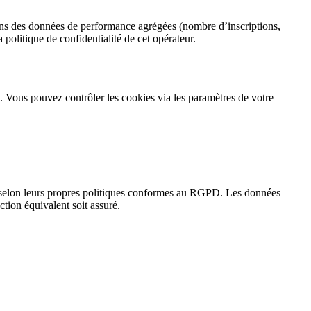
vons des données de performance agrégées (nombre d’inscriptions,
politique de confidentialité de cet opérateur.
on. Vous pouvez contrôler les cookies via les paramètres de votre
s selon leurs propres politiques conformes au RGPD. Les données
tion équivalent soit assuré.