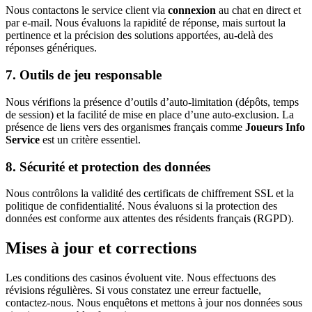
Nous contactons le service client via
connexion
au chat en direct et
par e-mail. Nous évaluons la rapidité de réponse, mais surtout la
pertinence et la précision des solutions apportées, au-delà des
réponses génériques.
7. Outils de jeu responsable
Nous vérifions la présence d’outils d’auto-limitation (dépôts, temps
de session) et la facilité de mise en place d’une auto-exclusion. La
présence de liens vers des organismes français comme
Joueurs Info
Service
est un critère essentiel.
8. Sécurité et protection des données
Nous contrôlons la validité des certificats de chiffrement SSL et la
politique de confidentialité. Nous évaluons si la protection des
données est conforme aux attentes des résidents français (RGPD).
Mises à jour et corrections
Les conditions des casinos évoluent vite. Nous effectuons des
révisions régulières. Si vous constatez une erreur factuelle,
contactez-nous. Nous enquêtons et mettons à jour nos données sous