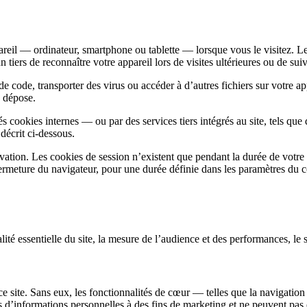
areil — ordinateur, smartphone ou tablette — lorsque vous le visitez. Le 
 tiers de reconnaître votre appareil lors de visites ultérieures ou de s
 code, transporter des virus ou accéder à d’autres fichiers sur votre ap
s dépose.
s cookies internes — ou par des services tiers intégrés au site, tels qu
décrit ci-dessous.
vation. Les cookies de session n’existent que pendant la durée de votre
a fermeture du navigateur, pour une durée définie dans les paramètres du
alité essentielle du site, la mesure de l’audience et des performances, le su
 site. Sans eux, les fonctionnalités de cœur — telles que la navigation 
 d’informations personnelles à des fins de marketing et ne peuvent pas ê