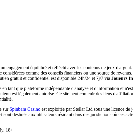
n engagement équilibré et réfléchi avec les contenus de jeux d'argent. T
tre considérées comme des conseils financiers ou une source de revenus.
en gratuit et confidentiel est disponible 24h/24 et 7j/7 via
Joueurs In
 en tant que plateforme indépendante d'analyse et d'information et n'est 
ontenu est légalement autorisé. Ce site peut contenir des liens d'affiliati
tialité.
e sur
Spinbara Casino
est exploitée par Stellar Ltd sous une licence d
sont destinés aux utilisateurs résidant dans des juridictions où ces activi
ly. 18+