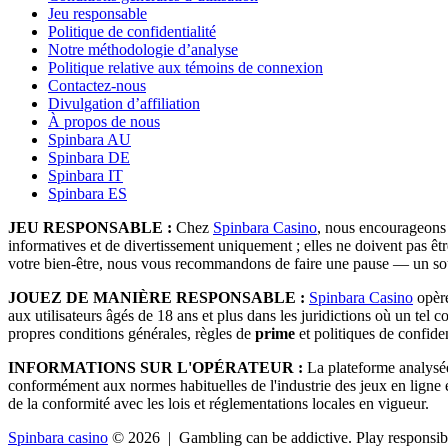
Jeu responsable
Politique de confidentialité
Notre méthodologie d’analyse
Politique relative aux témoins de connexion
Contactez-nous
Divulgation d’affiliation
À propos de nous
Spinbara AU
Spinbara DE
Spinbara IT
Spinbara ES
JEU RESPONSABLE :
Chez
Spinbara Casino
, nous encourageons u
informatives et de divertissement uniquement ; elles ne doivent pas ê
votre bien-être, nous vous recommandons de faire une pause — un souti
JOUEZ DE MANIÈRE RESPONSABLE :
Spinbara Casino
opère
aux utilisateurs âgés de 18 ans et plus dans les juridictions où un tel c
propres conditions générales, règles de
prime
et politiques de confiden
INFORMATIONS SUR L'OPÉRATEUR :
La plateforme analysé
conformément aux normes habituelles de l'industrie des jeux en ligne et 
de la conformité avec les lois et réglementations locales en vigueur.
Spinbara casino
© 2026 | Gambling can be addictive. Play responsib