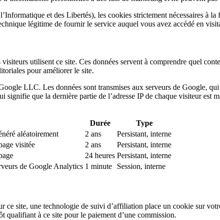
Informatique et des Libertés), les cookies strictement nécessaires à la 
echnique légitime de fournir le service auquel vous avez accédé en visitan
 visiteurs utilisent ce site. Ces données servent à comprendre quel conte
oriales pour améliorer le site.
ar Google LLC. Les données sont transmises aux serveurs de Google, qui
 signifie que la dernière partie de l’adresse IP de chaque visiteur est m
Durée
Type
généré aléatoirement
2 ans
Persistant, interne
page visitée
2 ans
Persistant, interne
 page
24 heures
Persistant, interne
serveurs de Google Analytics
1 minute
Session, interne
ur ce site, une technologie de suivi d’affiliation place un cookie sur v
épôt qualifiant à ce site pour le paiement d’une commission.