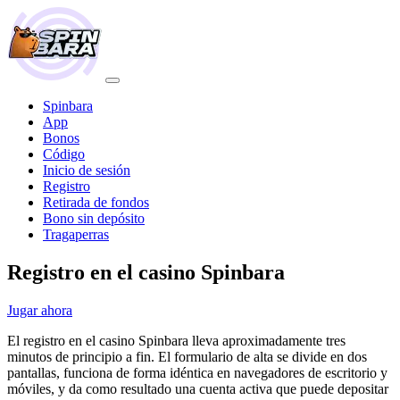
Spinbara
App
Bonos
Código
Inicio de sesión
Registro
Retirada de fondos
Bono sin depósito
Tragaperras
Registro en el casino Spinbara
Jugar ahora
El registro en el casino Spinbara lleva aproximadamente tres
minutos de principio a fin. El formulario de alta se divide en dos
pantallas, funciona de forma idéntica en navegadores de escritorio y
móviles, y da como resultado una cuenta activa que puede depositar