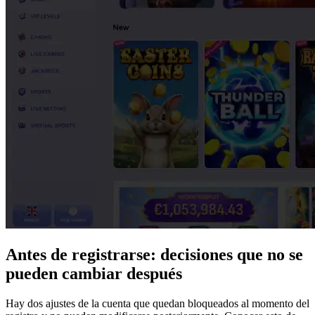
Antes de registrarse: decisiones que no se
pueden cambiar después
Hay dos ajustes de la cuenta que quedan bloqueados al momento del