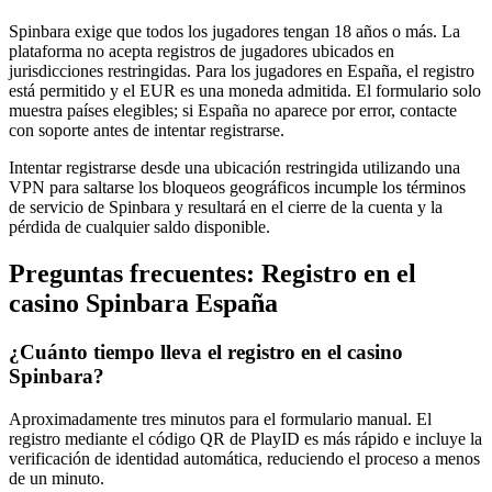
Spinbara exige que todos los jugadores tengan 18 años o más. La
plataforma no acepta registros de jugadores ubicados en
jurisdicciones restringidas. Para los jugadores en España, el registro
está permitido y el EUR es una moneda admitida. El formulario solo
muestra países elegibles; si España no aparece por error, contacte
con soporte antes de intentar registrarse.
Intentar registrarse desde una ubicación restringida utilizando una
VPN para saltarse los bloqueos geográficos incumple los términos
de servicio de Spinbara y resultará en el cierre de la cuenta y la
pérdida de cualquier saldo disponible.
Preguntas frecuentes: Registro en el
casino Spinbara España
¿Cuánto tiempo lleva el registro en el casino
Spinbara?
Aproximadamente tres minutos para el formulario manual. El
registro mediante el código QR de PlayID es más rápido e incluye la
verificación de identidad automática, reduciendo el proceso a menos
de un minuto.