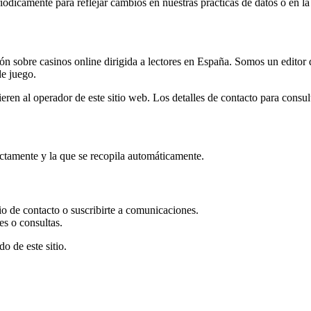
iódicamente para reflejar cambios en nuestras prácticas de datos o en la 
ón sobre casinos online dirigida a lectores en España. Somos un editor
de juego.
ieren al operador de este sitio web. Los detalles de contacto para consu
ctamente y la que se recopila automáticamente.
io de contacto o suscribirte a comunicaciones.
es o consultas.
o de este sitio.