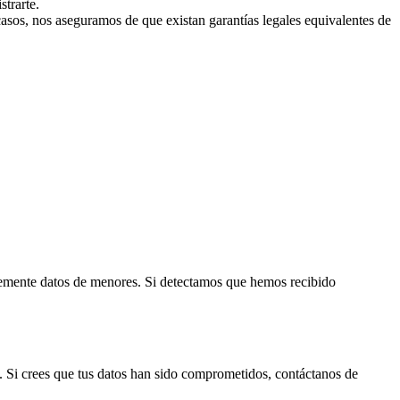
strarte.
os, nos aseguramos de que existan garantías legales equivalentes de
temente datos de menores. Si detectamos que hemos recibido
 Si crees que tus datos han sido comprometidos, contáctanos de