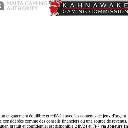
n engagement équilibré et réfléchi avec les contenus de jeux d'argent. T
tre considérées comme des conseils financiers ou une source de revenus.
en gratuit et confidentiel est disponible 24h/24 et 7j/7 via
Joueurs In