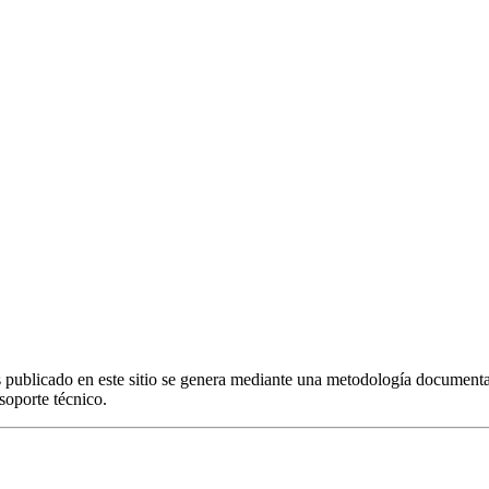
s publicado en este sitio se genera mediante una metodología documen
soporte técnico.