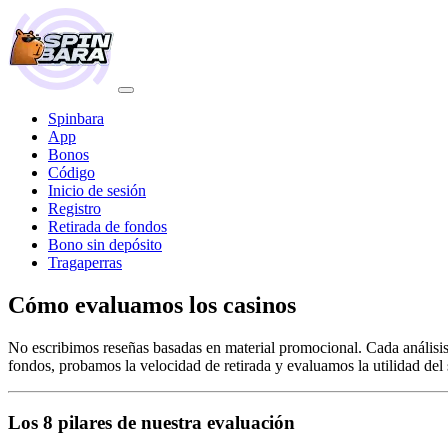
Spinbara
App
Bonos
Código
Inicio de sesión
Registro
Retirada de fondos
Bono sin depósito
Tragaperras
Cómo evaluamos los casinos
No escribimos reseñas basadas en material promocional. Cada análisi
fondos, probamos la velocidad de retirada y evaluamos la utilidad del 
Los 8 pilares de nuestra evaluación