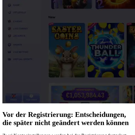
Vor der Registrierung: Entscheidungen,
die später nicht geändert werden können