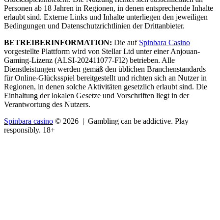
Personen ab 18 Jahren in Regionen, in denen entsprechende Inhalte
erlaubt sind. Externe Links und Inhalte unterliegen den jeweiligen
Bedingungen und Datenschutzrichtlinien der Drittanbieter.
BETREIBERINFORMATION:
Die auf
Spinbara Casino
vorgestellte Plattform wird von Stellar Ltd unter einer Anjouan-
Gaming-Lizenz (ALSI-202411077-FI2) betrieben. Alle
Dienstleistungen werden gemäß den üblichen Branchenstandards
für Online-Glücksspiel bereitgestellt und richten sich an Nutzer in
Regionen, in denen solche Aktivitäten gesetzlich erlaubt sind. Die
Einhaltung der lokalen Gesetze und Vorschriften liegt in der
Verantwortung des Nutzers.
Spinbara casino
© 2026 | Gambling can be addictive. Play
responsibly. 18+