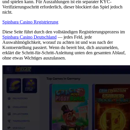
und spielen kann. Für Auszahlungen ist ein separater KYC-
Verifizierungsschritt erforderlich, dieser blockiert das Spiel jedoch
nicht.
Spinbara Casino Registrierung
Diese Seite führt durch den vollständigen Registrierungsprozess im
Spinbara Casino Deutschland
— jedes Feld, jede
Auswahlmöglichkeit, worauf zu achten ist und was nach der
Kontoerstellung passiert. Wenn du bereit bist, dich anzumelden,
erklärt die Schritt-für-Schritt-Anleitung unten den gesamten Ablauf,
ohne etwas Wichtiges auszulassen.