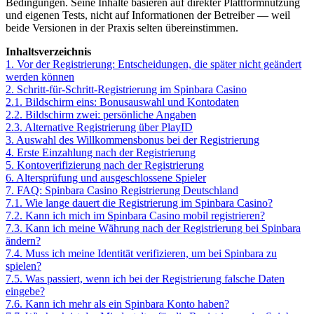
Bedingungen. Seine Inhalte basieren auf direkter Plattformnutzung
und eigenen Tests, nicht auf Informationen der Betreiber — weil
beide Versionen in der Praxis selten übereinstimmen.
Inhaltsverzeichnis
1.
Vor der Registrierung: Entscheidungen, die später nicht geändert
werden können
2.
Schritt-für-Schritt-Registrierung im Spinbara Casino
2.1.
Bildschirm eins: Bonusauswahl und Kontodaten
2.2.
Bildschirm zwei: persönliche Angaben
2.3.
Alternative Registrierung über PlayID
3.
Auswahl des Willkommensbonus bei der Registrierung
4.
Erste Einzahlung nach der Registrierung
5.
Kontoverifizierung nach der Registrierung
6.
Altersprüfung und ausgeschlossene Spieler
7.
FAQ: Spinbara Casino Registrierung Deutschland
7.1.
Wie lange dauert die Registrierung im Spinbara Casino?
7.2.
Kann ich mich im Spinbara Casino mobil registrieren?
7.3.
Kann ich meine Währung nach der Registrierung bei Spinbara
ändern?
7.4.
Muss ich meine Identität verifizieren, um bei Spinbara zu
spielen?
7.5.
Was passiert, wenn ich bei der Registrierung falsche Daten
eingebe?
7.6.
Kann ich mehr als ein Spinbara Konto haben?