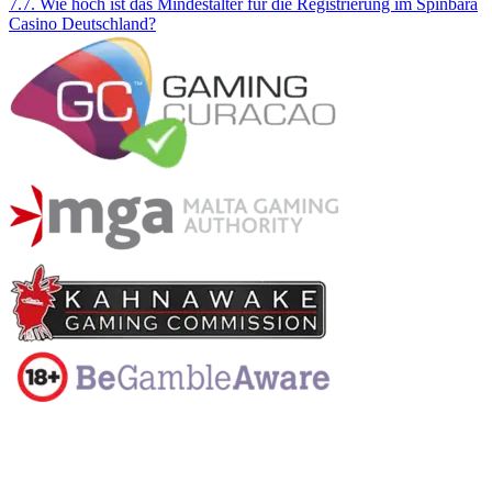
7.7.
Wie hoch ist das Mindestalter für die Registrierung im Spinbara
Casino Deutschland?