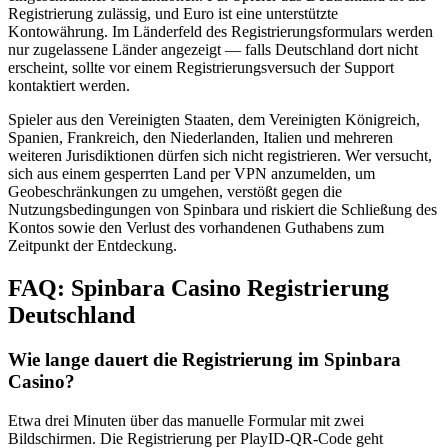
Registrierung zulässig, und Euro ist eine unterstützte
Kontowährung. Im Länderfeld des Registrierungsformulars werden
nur zugelassene Länder angezeigt — falls Deutschland dort nicht
erscheint, sollte vor einem Registrierungsversuch der Support
kontaktiert werden.
Spieler aus den Vereinigten Staaten, dem Vereinigten Königreich,
Spanien, Frankreich, den Niederlanden, Italien und mehreren
weiteren Jurisdiktionen dürfen sich nicht registrieren. Wer versucht,
sich aus einem gesperrten Land per VPN anzumelden, um
Geobeschränkungen zu umgehen, verstößt gegen die
Nutzungsbedingungen von Spinbara und riskiert die Schließung des
Kontos sowie den Verlust des vorhandenen Guthabens zum
Zeitpunkt der Entdeckung.
FAQ: Spinbara Casino Registrierung
Deutschland
Wie lange dauert die Registrierung im Spinbara
Casino?
Etwa drei Minuten über das manuelle Formular mit zwei
Bildschirmen. Die Registrierung per PlayID-QR-Code geht