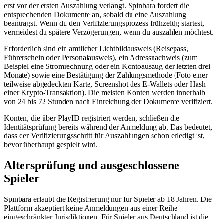
erst vor der ersten Auszahlung verlangt. Spinbara fordert die
entsprechenden Dokumente an, sobald du eine Auszahlung
beantragst. Wenn du den Verifizierungsprozess frühzeitig startest,
vermeidest du spätere Verzögerungen, wenn du auszahlen möchtest.
Erforderlich sind ein amtlicher Lichtbildausweis (Reisepass,
Führerschein oder Personalausweis), ein Adressnachweis (zum
Beispiel eine Stromrechnung oder ein Kontoauszug der letzten drei
Monate) sowie eine Bestätigung der Zahlungsmethode (Foto einer
teilweise abgedeckten Karte, Screenshot des E-Wallets oder Hash
einer Krypto-Transaktion). Die meisten Konten werden innerhalb
von 24 bis 72 Stunden nach Einreichung der Dokumente verifiziert.
Konten, die über PlayID registriert werden, schließen die
Identitätsprüfung bereits während der Anmeldung ab. Das bedeutet,
dass der Verifizierungsschritt für Auszahlungen schon erledigt ist,
bevor überhaupt gespielt wird.
Altersprüfung und ausgeschlossene
Spieler
Spinbara erlaubt die Registrierung nur für Spieler ab 18 Jahren. Die
Plattform akzeptiert keine Anmeldungen aus einer Reihe
eingeschränkter Jurisdiktionen. Für Spieler aus Deutschland ist die