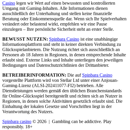
Casino
legen wir Wert auf einen bewussten und kontrollierten
Umgang mit Gaming-Inhalten. Alle Informationen dienen
ausschließlich der Unterhaltung und stellen keine finanzielle
Beratung oder Einkommensquelle dar. Wenn sich Ihr Spielverhalten
verändert oder belastend wirkt, empfehlen wir eine Pause
einzulegen – Ihre persönliche Sicherheit steht an erster Stelle.
BEWUSST NUTZEN:
Spinbara Casino
ist eine unabhängige
Informationsplattform und steht in keiner direkten Verbindung zu
Glücksspielanbietern. Die Nutzung richtet sich ausschließlich an
Personen ab 18 Jahren in Regionen, in denen entsprechende Inhalte
erlaubt sind. Externe Links und Inhalte unterliegen den jeweiligen
Bedingungen und Datenschutzrichtlinien der Drittanbieter.
BETREIBERINFORMATION:
Die auf
Spinbara Casino
vorgestellte Plattform wird von Stellar Ltd unter einer Anjouan-
Gaming-Lizenz (ALSI-202411077-FI2) betrieben. Alle
Dienstleistungen werden gemäß den üblichen Branchenstandards
für Online-Glücksspiel bereitgestellt und richten sich an Nutzer in
Regionen, in denen solche Aktivitäten gesetzlich erlaubt sind. Die
Einhaltung der lokalen Gesetze und Vorschriften liegt in der
Verantwortung des Nutzers.
Spinbara casino
© 2026 | Gambling can be addictive. Play
responsibly. 18+