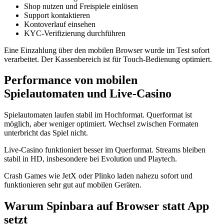
Shop nutzen und Freispiele einlösen
Support kontaktieren
Kontoverlauf einsehen
KYC-Verifizierung durchführen
Eine Einzahlung über den mobilen Browser wurde im Test sofort
verarbeitet. Der Kassenbereich ist für Touch-Bedienung optimiert.
Performance von mobilen
Spielautomaten und Live-Casino
Spielautomaten laufen stabil im Hochformat. Querformat ist
möglich, aber weniger optimiert. Wechsel zwischen Formaten
unterbricht das Spiel nicht.
Live-Casino funktioniert besser im Querformat. Streams bleiben
stabil in HD, insbesondere bei Evolution und Playtech.
Crash Games wie JetX oder Plinko laden nahezu sofort und
funktionieren sehr gut auf mobilen Geräten.
Warum Spinbara auf Browser statt App
setzt