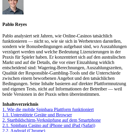
Pablo Reyes
Pablo analysiert seit Jahren, wie Online-Casinos tatsächlich
funktionieren — nicht so, wie sie sich in Werbetexten darstellen,
sondern wie Bonusbedingungen aufgebaut sind, wo Auszahlungen
verzögert werden und welche Bedeutung Lizenzierungen in der
Praxis für Spieler haben. Er konzentriert sich auf den australischen
Markt und auf die Details, die vor einer Einzahlung wirklich
entscheidend sind: Wagering-Berechnungen, Auszahlungszeiten,
Qualität der Responsible-Gambling-Tools und die Unterschiede
zwischen einem beworbenen Angebot und den tatsächlichen
Bedingungen. Seine Inhalte basieren auf direkter Plattformnutzung
und eigenen Tests, nicht auf Informationen der Betreiber — weil
beide Versionen in der Praxis selten übereinstimmen.
Inhaltsverzeichnis
1.
Wie die mobile Spinbara Plattform funktioniert
1.1.
Unterstützte Geräte und Browser
2.
Startbildschirm-Verknüpfung auf dem Smartphone
2.1.
Spinbara Casino auf iPhone und iPad (Safari)
2.2.
Android (Chrome)