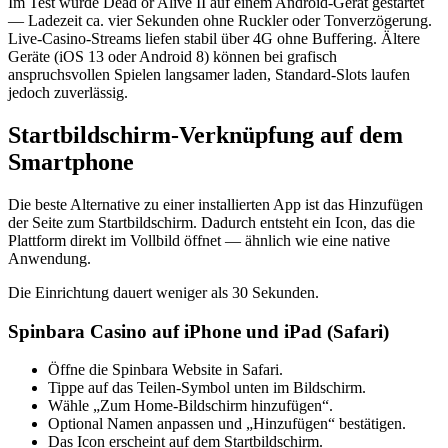
Im Test wurde Dead or Alive II auf einem Android-Gerät gestartet
— Ladezeit ca. vier Sekunden ohne Ruckler oder Tonverzögerung.
Live-Casino-Streams liefen stabil über 4G ohne Buffering. Ältere
Geräte (iOS 13 oder Android 8) können bei grafisch
anspruchsvollen Spielen langsamer laden, Standard-Slots laufen
jedoch zuverlässig.
Startbildschirm-Verknüpfung auf dem
Smartphone
Die beste Alternative zu einer installierten App ist das Hinzufügen
der Seite zum Startbildschirm. Dadurch entsteht ein Icon, das die
Plattform direkt im Vollbild öffnet — ähnlich wie eine native
Anwendung.
Die Einrichtung dauert weniger als 30 Sekunden.
Spinbara Casino auf iPhone und iPad (Safari)
Öffne die Spinbara Website in Safari.
Tippe auf das Teilen-Symbol unten im Bildschirm.
Wähle „Zum Home-Bildschirm hinzufügen“.
Optional Namen anpassen und „Hinzufügen“ bestätigen.
Das Icon erscheint auf dem Startbildschirm.