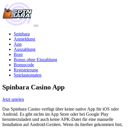
Spinbara
Anmeldung
App
Auszahlung
Boni
Bonus ohne Einzahlung
Bonuscode
Registrierung
Spielautomaten
Spinbara Casino App
Jetzt spielen
Das Spinbara Casino verfügt über keine native App für iOS oder
Android. Es gibt nichts im App Store oder bei Google Play
herunterzuladen und auch keine APK-Datei für eine manuelle
Installation auf Android-Geräten. Wenn du hierher gekommen bist,