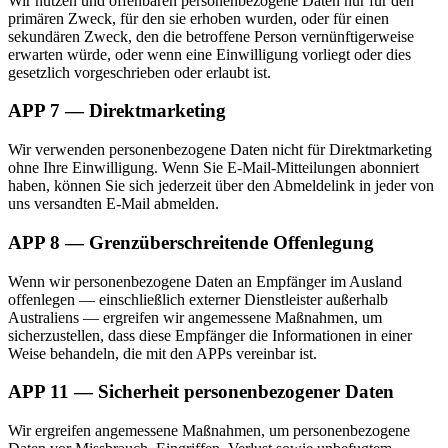
Wir nutzen und offenbaren personenbezogene Daten nur für den
primären Zweck, für den sie erhoben wurden, oder für einen
sekundären Zweck, den die betroffene Person vernünftigerweise
erwarten würde, oder wenn eine Einwilligung vorliegt oder dies
gesetzlich vorgeschrieben oder erlaubt ist.
APP 7 — Direktmarketing
Wir verwenden personenbezogene Daten nicht für Direktmarketing
ohne Ihre Einwilligung. Wenn Sie E-Mail-Mitteilungen abonniert
haben, können Sie sich jederzeit über den Abmeldelink in jeder von
uns versandten E-Mail abmelden.
APP 8 — Grenzüberschreitende Offenlegung
Wenn wir personenbezogene Daten an Empfänger im Ausland
offenlegen — einschließlich externer Dienstleister außerhalb
Australiens — ergreifen wir angemessene Maßnahmen, um
sicherzustellen, dass diese Empfänger die Informationen in einer
Weise behandeln, die mit den APPs vereinbar ist.
APP 11 — Sicherheit personenbezogener Daten
Wir ergreifen angemessene Maßnahmen, um personenbezogene