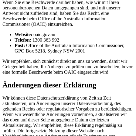
Wenn Sie eine Beschwerde darüber haben, wie wir mit Ihren
personenbezogenen Daten umgegangen sind, und mit unserer
Antwort nicht zufrieden sind, haben Sie das Recht, eine
Beschwerde beim Office of the Australian Information
Commissioner (OAIC) einzureichen.
Website:
oaic.gov.au
Telefon:
1300 363 992
Post:
Office of the Australian Information Commissioner,
GPO Box 5218, Sydney NSW 2001
Wir empfehlen, sich zunächst direkt an uns zu wenden, damit wir
Gelegenheit haben, Ihr Anliegen zu prüfen und zu bearbeiten, bevor
eine formelle Beschwerde beim OAIC eingereicht wird.
Änderungen dieser Erklärung
Wir können diese Datenschutzerklärung von Zeit zu Zeit
aktualisieren, um Änderungen unserer Datenverarbeitung, des
geltenden Rechts oder regulatorischer Vorgaben zu berücksichtigen.
Wenn wir wesentliche Änderungen vornehmen, aktualisieren wir
das oben auf dieser Seite angegebene Datum der letzten
Aktualisierung. Wir empfehlen, diese Erklärung regelmäßig zu
prüfen. Die fortgesetzte Nutzung dieser Website nach