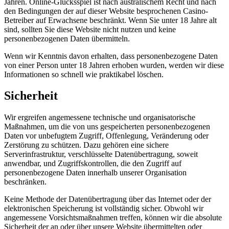
Jahren. Online-Glücksspiel ist nach australischem Recht und nach
den Bedingungen der auf dieser Website besprochenen Casino-
Betreiber auf Erwachsene beschränkt. Wenn Sie unter 18 Jahre alt
sind, sollten Sie diese Website nicht nutzen und keine
personenbezogenen Daten übermitteln.
Wenn wir Kenntnis davon erhalten, dass personenbezogene Daten
von einer Person unter 18 Jahren erhoben wurden, werden wir diese
Informationen so schnell wie praktikabel löschen.
Sicherheit
Wir ergreifen angemessene technische und organisatorische
Maßnahmen, um die von uns gespeicherten personenbezogenen
Daten vor unbefugtem Zugriff, Offenlegung, Veränderung oder
Zerstörung zu schützen. Dazu gehören eine sichere
Serverinfrastruktur, verschlüsselte Datenübertragung, soweit
anwendbar, und Zugriffskontrollen, die den Zugriff auf
personenbezogene Daten innerhalb unserer Organisation
beschränken.
Keine Methode der Datenübertragung über das Internet oder der
elektronischen Speicherung ist vollständig sicher. Obwohl wir
angemessene Vorsichtsmaßnahmen treffen, können wir die absolute
Sicherheit der an oder über unsere Website übermittelten oder