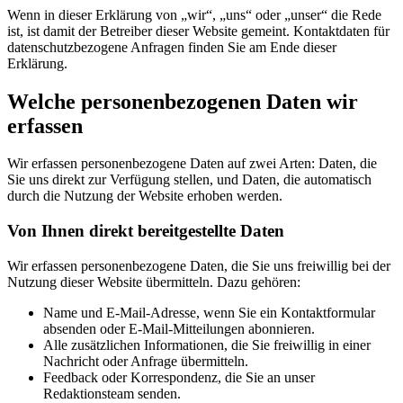
Wenn in dieser Erklärung von „wir“, „uns“ oder „unser“ die Rede
ist, ist damit der Betreiber dieser Website gemeint. Kontaktdaten für
datenschutzbezogene Anfragen finden Sie am Ende dieser
Erklärung.
Welche personenbezogenen Daten wir
erfassen
Wir erfassen personenbezogene Daten auf zwei Arten: Daten, die
Sie uns direkt zur Verfügung stellen, und Daten, die automatisch
durch die Nutzung der Website erhoben werden.
Von Ihnen direkt bereitgestellte Daten
Wir erfassen personenbezogene Daten, die Sie uns freiwillig bei der
Nutzung dieser Website übermitteln. Dazu gehören:
Name und E-Mail-Adresse, wenn Sie ein Kontaktformular
absenden oder E-Mail-Mitteilungen abonnieren.
Alle zusätzlichen Informationen, die Sie freiwillig in einer
Nachricht oder Anfrage übermitteln.
Feedback oder Korrespondenz, die Sie an unser
Redaktionsteam senden.