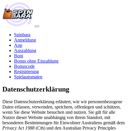
Spinbara
Anmeldung
App
Auszahlung
Boni
Bonus ohne Einzahlung
Bonuscode
Registrierung
Spielautomaten
Datenschutzerklärung
Diese Datenschutzerklärung erläutert, wie wir personenbezogene
Daten erfassen, verwenden, speichern, offenlegen und schützen,
wenn Sie diese Website besuchen und nutzen. Sie gilt für alle
Nutzer dieser Website unabhängig von ihrem Standort, mit
besonderen Bestimmungen für Einwohner Australiens gemäß dem
Privacy Act 1988
(Cth) und den Australian Privacy Principles