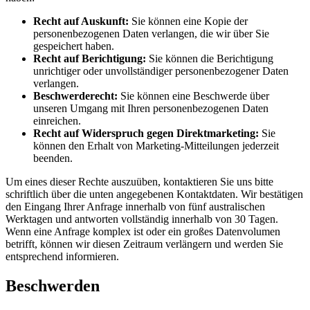
Recht auf Auskunft:
Sie können eine Kopie der
personenbezogenen Daten verlangen, die wir über Sie
gespeichert haben.
Recht auf Berichtigung:
Sie können die Berichtigung
unrichtiger oder unvollständiger personenbezogener Daten
verlangen.
Beschwerderecht:
Sie können eine Beschwerde über
unseren Umgang mit Ihren personenbezogenen Daten
einreichen.
Recht auf Widerspruch gegen Direktmarketing:
Sie
können den Erhalt von Marketing-Mitteilungen jederzeit
beenden.
Um eines dieser Rechte auszuüben, kontaktieren Sie uns bitte
schriftlich über die unten angegebenen Kontaktdaten. Wir bestätigen
den Eingang Ihrer Anfrage innerhalb von fünf australischen
Werktagen und antworten vollständig innerhalb von 30 Tagen.
Wenn eine Anfrage komplex ist oder ein großes Datenvolumen
betrifft, können wir diesen Zeitraum verlängern und werden Sie
entsprechend informieren.
Beschwerden