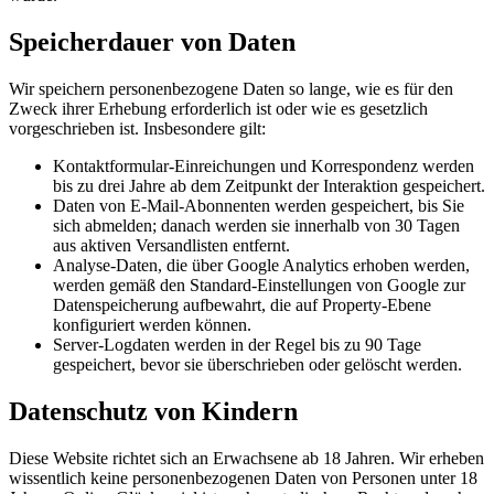
Speicherdauer von Daten
Wir speichern personenbezogene Daten so lange, wie es für den
Zweck ihrer Erhebung erforderlich ist oder wie es gesetzlich
vorgeschrieben ist. Insbesondere gilt:
Kontaktformular-Einreichungen und Korrespondenz werden
bis zu drei Jahre ab dem Zeitpunkt der Interaktion gespeichert.
Daten von E-Mail-Abonnenten werden gespeichert, bis Sie
sich abmelden; danach werden sie innerhalb von 30 Tagen
aus aktiven Versandlisten entfernt.
Analyse-Daten, die über Google Analytics erhoben werden,
werden gemäß den Standard-Einstellungen von Google zur
Datenspeicherung aufbewahrt, die auf Property-Ebene
konfiguriert werden können.
Server-Logdaten werden in der Regel bis zu 90 Tage
gespeichert, bevor sie überschrieben oder gelöscht werden.
Datenschutz von Kindern
Diese Website richtet sich an Erwachsene ab 18 Jahren. Wir erheben
wissentlich keine personenbezogenen Daten von Personen unter 18