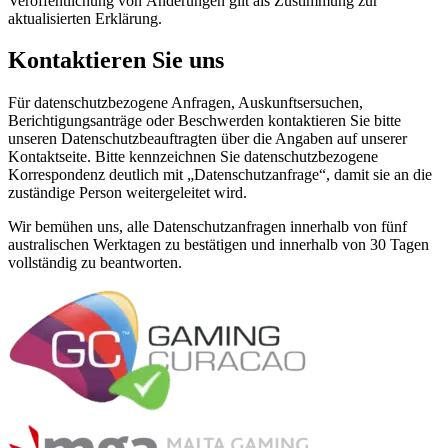
Veröffentlichung von Änderungen gilt als Zustimmung zur
aktualisierten Erklärung.
Kontaktieren Sie uns
Für datenschutzbezogene Anfragen, Auskunftsersuchen,
Berichtigungsanträge oder Beschwerden kontaktieren Sie bitte
unseren Datenschutzbeauftragten über die Angaben auf unserer
Kontaktseite. Bitte kennzeichnen Sie datenschutzbezogene
Korrespondenz deutlich mit „Datenschutzanfrage“, damit sie an die
zuständige Person weitergeleitet wird.
Wir bemühen uns, alle Datenschutzanfragen innerhalb von fünf
australischen Werktagen zu bestätigen und innerhalb von 30 Tagen
vollständig zu beantworten.